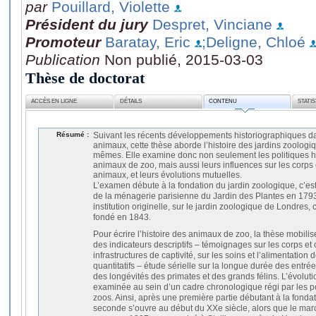
par
Pouillard, Violette
Président du jury
Despret, Vinciane
Promoteur
Baratay, Eric
;Deligne, Chloé
Publication
Non publié, 2015-03-03
Thèse de doctorat
ACCÈS EN LIGNE
DÉTAILS
CONTENU
STATI
Résumé :
Suivant les récents développements historiographiques da
animaux, cette thèse aborde l’histoire des jardins zoologi
mêmes. Elle examine donc non seulement les politiques 
animaux de zoo, mais aussi leurs influences sur les corps
animaux, et leurs évolutions mutuelles.
L’examen débute à la fondation du jardin zoologique, c’es
de la ménagerie parisienne du Jardin des Plantes en 1793, 
institution originelle, sur le jardin zoologique de Londres,
fondé en 1843.
Pour écrire l’histoire des animaux de zoo, la thèse mobil
des indicateurs descriptifs – témoignages sur les corps e
infrastructures de captivité, sur les soins et l’alimentation do
quantitatifs – étude sérielle sur la longue durée des entré
des longévités des primates et des grands félins. L’évolutio
examinée au sein d’un cadre chronologique régi par les p
zoos. Ainsi, après une première partie débutant à la fondat
seconde s’ouvre au début du XXe siècle, alors que le m