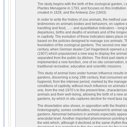
The study begins with the birth of the zoological garden, i.e
Plantes Menagerie in 1793, and focuses on this institution
created in 1828, and the Antwerp Zoo (1843).
In order to write the history of zoo animals, the method use
testimonies on animals bodies and behaviors, on captive 
handling and food, ... – and quantitative indicators – long-
departures, births and deaths of animals and of the longe
in captivity. The evolution of these indicators takes place 
based on the policies designed to manage zoo animals. The
foundation of the zoological gardens. The second one start
century, when German dealer Carl Hagenbeck opened a z
(1907) which popularized a new way to display the animals
separated from the public by ditches. The third part starts
implemented a new function, one of ex situ conservation, in
traditional recreative, educative and scientific missions.
This study of animal lives under human influence results i
gardens, discerning a long 19th century, that consumed an
hygienist, from the interwar period, marked by the managers
conditions of captivity, without much influence on animals l
one, from the mid-1970’s to the present time, characterize
animals and their well-being, allowing the birth of a new 
gardens, by which in situ captures decline for most taxa (
The dissertation also shows, in opposition with the finalist d
historiography, somes continuities, immanent to animal capt
gardens. Abnormal behaviors in animals especially appear
anecdotal level. Another important phenomenon pointing to c
the wild which, although it declined at the same rhythm t
developed, has persisted to this day, profusely for the lea