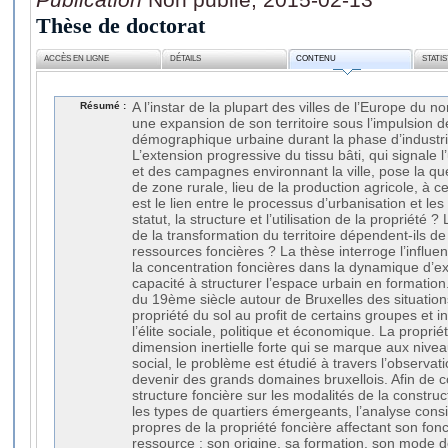
Thèse de doctorat
ACCÈS EN LIGNE
DÉTAILS
CONTENU
STATI
Résumé :
A l’instar de la plupart des villes de l’Europe du n
une expansion de son territoire sous l’impulsion d
démographique urbaine durant la phase d’industri
L’extension progressive du tissu bâti, qui signale 
et des campagnes environnant la ville, pose la qu
de zone rurale, lieu de la production agricole, à c
est le lien entre le processus d’urbanisation et l
statut, la structure et l’utilisation de la propriété
de la transformation du territoire dépendent-ils de
ressources foncières ? La thèse interroge l’influen
la concentration foncières dans la dynamique d’ex
capacité à structurer l’espace urbain en formation. 
du 19ème siècle autour de Bruxelles des situation
propriété du sol au profit de certains groupes et i
l’élite sociale, politique et économique. La propri
dimension inertielle forte qui se marque aux nivea
social, le problème est étudié à travers l’observat
devenir des grands domaines bruxellois. Afin de 
structure foncière sur les modalités de la construc
les types de quartiers émergeants, l’analyse consi
propres de la propriété foncière affectant son f
ressource : son origine, sa formation, son mode d