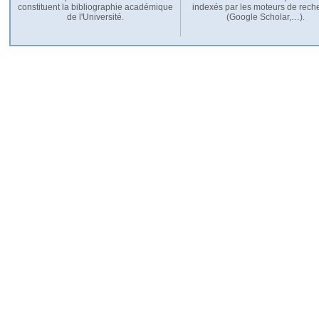
constituent la bibliographie académique
indexés par les moteurs de rech
de l'Université.
(Google Scholar,…).