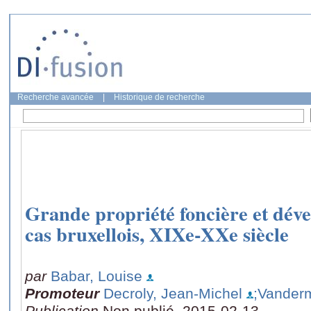
Recherche avancée
|
Historique de recherche
Grande propriété foncière et dév
cas bruxellois, XIXe-XXe siècle
par
Babar, Louise
Promoteur
Decroly, Jean-Michel
;Vanderm
Publication
Non publié, 2015-02-13