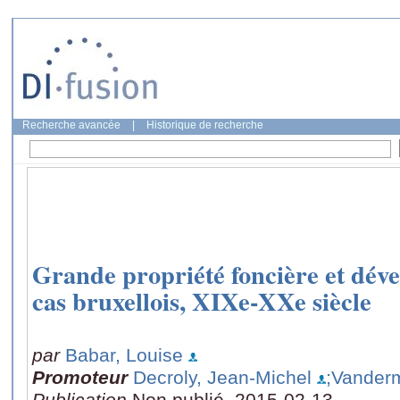
Recherche avancée
|
Historique de recherche
Grande propriété foncière et dév
cas bruxellois, XIXe-XXe siècle
par
Babar, Louise
Promoteur
Decroly, Jean-Michel
;Vanderm
Publication
Non publié, 2015-02-13