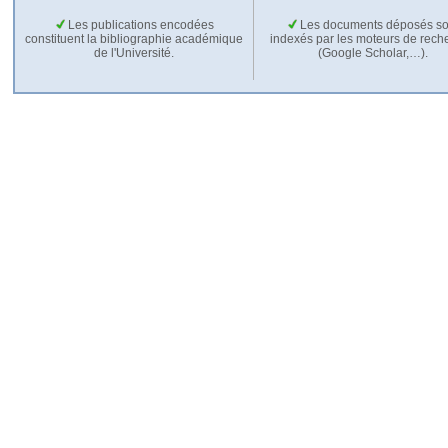
Les publications encodées
Les documents déposés so
constituent la bibliographie académique
indexés par les moteurs de rech
de l'Université.
(Google Scholar,…).