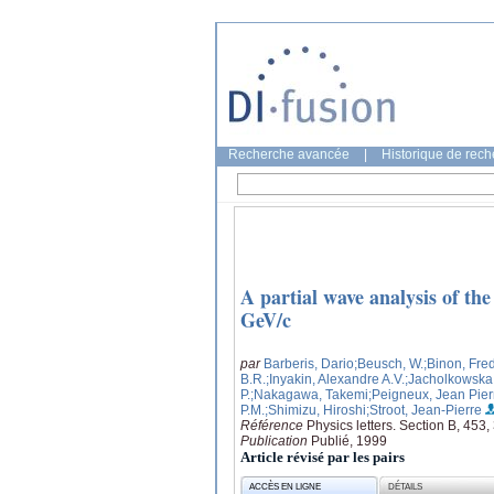
Recherche avancée
|
Historique de rec
A partial wave analysis of th
GeV/c
par
Barberis, Dario
;Beusch, W.
;Binon, Fre
B.R.
;Inyakin, Alexandre A.V.
;Jacholkowska
P.
;Nakagawa, Takemi
;Peigneux, Jean Pier
P.M.
;Shimizu, Hiroshi
;Stroot, Jean-Pierre
Référence
Physics letters. Section B, 453
Publication
Publié, 1999
Article révisé par les pairs
ACCÈS EN LIGNE
DÉTAILS