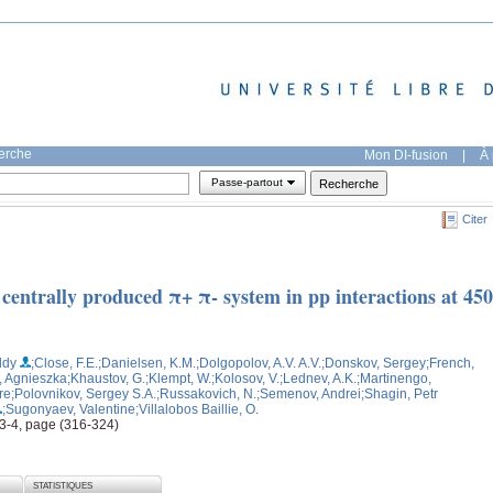
herche
Mon DI-fusion
|
À 
Passe-partout
Citer
e centrally produced π+ π- system in pp interactions at 450
ddy
;Close, F.E.
;Danielsen, K.M.
;Dolgopolov, A.V. A.V.
;Donskov, Sergey
;French,
, Agnieszka
;Khaustov, G.
;Klempt, W.
;Kolosov, V.
;Lednev, A.K.
;Martinengo,
re
;Polovnikov, Sergey S.A.
;Russakovich, N.
;Semenov, Andrei
;Shagin, Petr
;Sugonyaev, Valentine
;Villalobos Baillie, O.
, 3-4, page (316-324)
STATISTIQUES