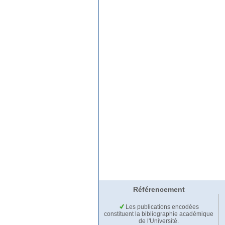
Référencement
Les publications encodées
constituent la bibliographie académique
de l'Université.