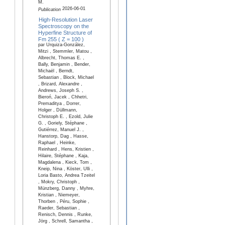
M.
2026-06-01
Publication
High-Resolution Laser
Spectroscopy on the
Hyperfine Structure of
Fm 255 ( Z = 100 )
par Urquiza-González,
Mitzi , Stemmler, Matou ,
Albrecht, Thomas E. ,
Bally, Benjamin , Bender,
Michaël , Berndt,
Sebastian , Block, Michael
, Brizard, Alexandre ,
Andrews, Joseph S. ,
Bieroń, Jacek , Chhetri,
Premaditya , Dorrer,
Holger , Düllmann,
Christoph E. , Ezold, Julie
G. , Goriely, Stéphane ,
Gutiérrez, Manuel J. ,
Hanstorp, Dag , Hasse,
Raphael , Heinke,
Reinhard , Hens, Kristien ,
Hilaire, Stéphane , Kaja,
Magdalena , Kieck, Tom ,
Kneip, Nina , Köster, Ulli ,
Loria Basto, Andrea Tzeitel
, Mokry, Christoph ,
Münzberg, Danny , Myhre,
Kristian , Niemeyer,
Thorben , Péru, Sophie ,
Raeder, Sebastian ,
Renisch, Dennis , Runke,
Jörg , Schrell, Samantha ,