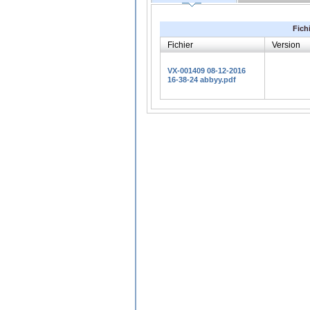
Fich
Fichier
Version
VX-001409 08-12-2016
16-38-24 abbyy.pdf