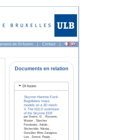
propos de DI-fusion
|
Contact
|
Documents en relation
DI-fusion
Skyrme-Hartree-Fock-
Bogoliubov mass
models on a 3D mesh:
V. The N2LO extension
of the Skyrme EDF
par Grams, G. , Ryssens,
Wouter , Sánchez
Fernández, Adrián ,
Shchechilin, Nikolai ,
González Miret Zaragoza,
Luis , Demol, Pepijn ,