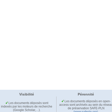
Visibilité
Pérennité
Les documents déposés en open-
Les documents déposés sont
access sont archivés au sein du résea
indexés par les moteurs de recherche
de préservation SAFE-PLN
(Google Scholar,…).
(www.safepln.org)
.