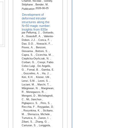
Chamel, Nicolas , Goriely,
Stéphane , Bender, M.
2026-06-05
Publication
Development of
deformed intruder
structures along the
N=50 magic number:
Insights from 83Se
par Pellumaj, J. , Gottardo,
A , Goasduff, A. , Valiente-
Dobon, J.J. , Conca, F. ,
Dao, D.D. , Nowacki, F. ,
Poves, A. , Benzoni,
Giovanna , Bottoni, S. ,
Capra, S. , Cicerchia, M. ,
Cieplicka-Oryńczak, N. ,
Corbari, G. , Crespi, Fabio
Celso Luigi , De Angelis,
G. , Fornal, B. , Gamba, E.
, Gozzelino, A. , Ha, J. ,
Kim, K.H. , Köster, Ulli ,
Lenzi, S.M. , Leoni, S. ,
Luciani, M. , Marchi, T. ,
Mărginean, N. , Marginean,
R , Menegazzo, R. ,
Mengoni, D , Michelagnoli,
C , Mi, Jianchun ,
Pigliapoco, S. , Pirro, S. ,
Recchia, F , Reygadas, D.
, Rezynkina, K. , Siciliano,
M. , Sferrazza, Michele ,
Turturica, A , Zanon, I. ,
Ziliani, S. , Zhang, G. ,
Carturan, S. , Loriggiola,