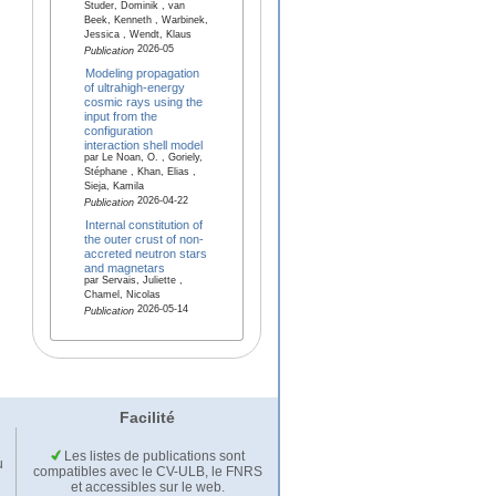
Studer, Dominik , van
Beek, Kenneth , Warbinek,
Jessica , Wendt, Klaus
2026-05
Publication
Modeling propagation
of ultrahigh-energy
cosmic rays using the
input from the
configuration
interaction shell model
par Le Noan, O. , Goriely,
Stéphane , Khan, Elias ,
Sieja, Kamila
2026-04-22
Publication
Internal constitution of
the outer crust of non-
accreted neutron stars
and magnetars
par Servais, Juliette ,
Chamel, Nicolas
2026-05-14
Publication
Facilité
Les listes de publications sont
u
compatibles avec le CV-ULB, le FNRS
et accessibles sur le web.