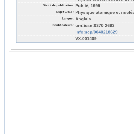
Statut de publication:
Publié, 1999
Sujet CREF:
Physique atomique et nucléa
Langue:
Anglais
Identificateurs:
urn:issn:0370-2693
info:scp/0040218629
VX-001409