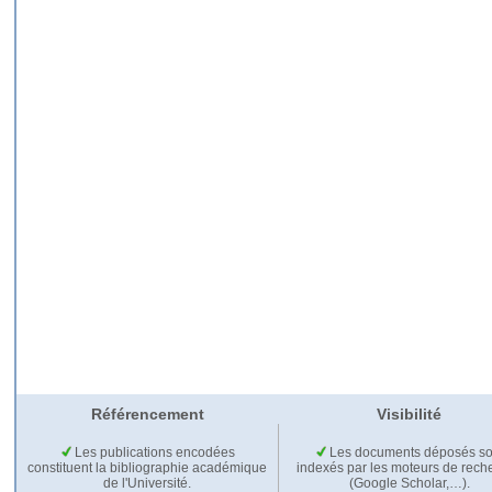
Référencement
Visibilité
Les publications encodées
Les documents déposés so
constituent la bibliographie académique
indexés par les moteurs de rech
de l'Université.
(Google Scholar,…).