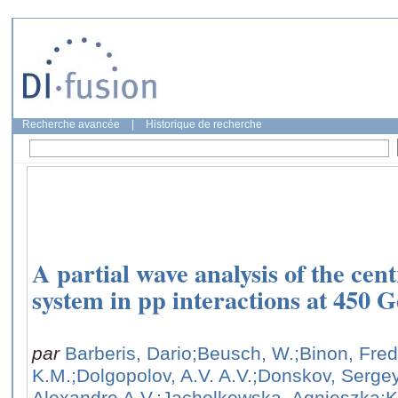
Recherche avancée
|
Historique de recherche
A partial wave analysis of the ce
system in pp interactions at 450 
par
Barberis, Dario
;Beusch, W.
;Binon, Fre
K.M.
;Dolgopolov, A.V. A.V.
;Donskov, Serge
Alexandre A.V.
;Jacholkowska, Agnieszka
;K