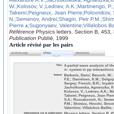
W.
;Kolosov, V.
;Lednev, A.K.
;Martinengo, P.
Takemi
;Peigneux, Jean Pierre
;Polovnikov,
N.
;Semenov, Andrei
;Shagin, Petr P.M.
;Shim
Pierre
;Sugonyaev, Valentine
;Villalobos Ba
Référence
Physics letters. Section B, 453,
Publication
Publié, 1999
Article révisé par les pairs
ACCÈS EN LIGNE
DÉTAILS
STATISTIQUES
Titre:
A partial wave analysis of t
π- system in pp interactions
Auteur:
Barberis, Dario; Beusch, W.;
F.E.; Danielsen, K.M.; Dolgop
Sergey; French, B.R.; Inyakin
Jacholkowska, Agnieszka; Kh
Kolosov, V.; Lednev, A.K.; M
Takemi; Peigneux, Jean Pier
S.A.; Russakovich, N.; Semen
P.M.; Shimizu, Hiroshi; Stro
Valentine; Villalobos Baillie,
Informations sur la publication:
Physics letters. Section B, 4