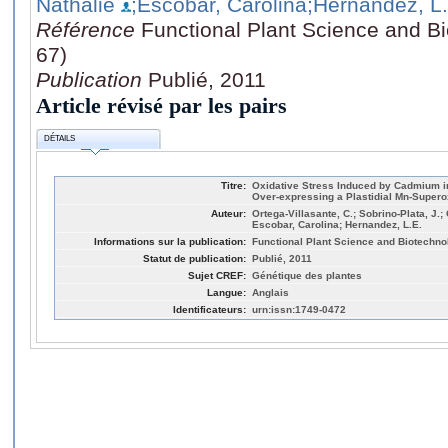
Nathalie
;Escobar, Carolina
;Hernandez, L.
Référence
Functional Plant Science and Bi
67)
Publication
Publié, 2011
Article révisé par les pairs
DÉTAILS
Titre:
Oxidative Stress Induced by Cadmium i
Over-expressing a Plastidial Mn-Super
Auteur:
Ortega-Villasante, C.; Sobrino-Plata, J.;
Escobar, Carolina; Hernandez, L.E.
Informations sur la publication:
Functional Plant Science and Biotechnol
Statut de publication:
Publié, 2011
Sujet CREF:
Génétique des plantes
Langue:
Anglais
Identificateurs:
urn:issn:1749-0472