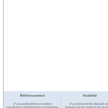
Référencement
Visibilité
Les publications encodées
Les documents déposés so
constituent la bibliographie académique
indexés par les moteurs de rech