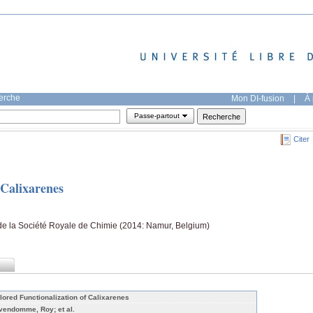
herche
Mon DI-fusion
|
À 
Passe-partout
Citer
 Calixarenes
de la Société Royale de Chimie (2014: Namur, Belgium)
ilored Functionalization of Calixarenes
vendomme, Roy; et al.