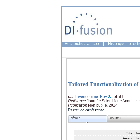
Recherche avancée
|
Historique de rec
Tailored Functionalization of
par
Lavendomme, Roy
; [et al.]
Référence
Journée Scientifique Annuelle 
Publication
Non publié, 2014
Poster de conférence
DÉTAILS
CONTENU
Titre:
Ta
Auteur:
La