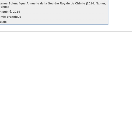
urnée Scientifique Annuelle de la Société Royale de Chimie (2014: Namur,
lgium)
n publié, 2014
imie organique
glais