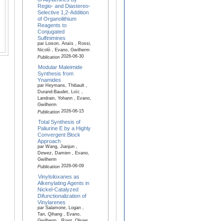
Regio- and Diastereo-
Selective 1,2-Addition
of Organolithium
Reagents to
Conjugated
Sulfinimines
par Loison, Anaïs , Rossi,
Nicolò , Evano, Gwilherm
2026-06-30
Publication
Modular Maleimide
Synthesis from
Ynamides
par Heymans, Thibault ,
Durand-Baudet, Loïc ,
Landrain, Yohann , Evano,
Gwilherm
2026-06-15
Publication
Total Synthesis of
Paliurine E by a Highly
Convergent Block
Approach
par Wang, Jianjun ,
Dewez, Damien , Evano,
Gwilherm
2026-06-09
Publication
Vinylsiloxanes as
Alkenylating Agents in
Nickel-Catalyzed
Difunctionalization of
Vinylarenes
par Salamone, Logan ,
Tan, Qihang , Evano,