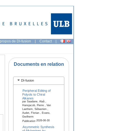
propos de DI-fusion
|
Contact
|
Documents en relation
DI-fusion
Peripheral Editing of
Polyols to Chiral
Alkanes
par Saadane, Alaâ ,
Hansjacob, Pierre , Van
Laethem, Sébastien ,
Audet, Florian , Evano,
Gwilherm
2026-06-30
Publication
Asymmetric Synthesis
of Allylamines by