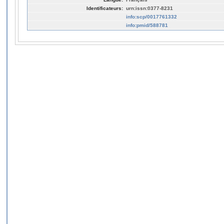
Identificateurs:
urn:issn:0377-8231
info:scp/0017761332
info:pmid/588781