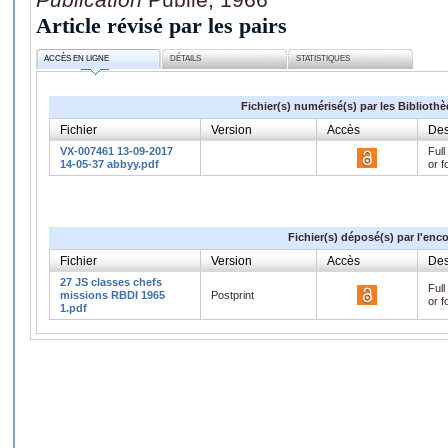
Article révisé par les pairs
ACCÈS EN LIGNE
DÉTAILS
STATISTIQUES
Fichier(s) numérisé(s) par les Biblioth
Fichier
Version
Accès
Des
VX-007461 13-09-2017
Full
14-05-37 abbyy.pdf
or f
Fichier(s) déposé(s) par l'enc
Fichier
Version
Accès
Des
27 JS classes chefs
Full
missions RBDI 1965
Postprint
or f
1.pdf