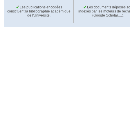
Les publications encodées
Les documents déposés so
constituent la bibliographie académique
indexés par les moteurs de rech
de l'Université.
(Google Scholar,…).