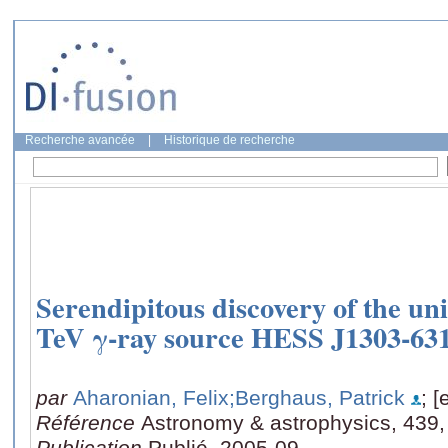
Recherche avancée
|
Historique de recherche
Serendipitous discovery of the un
TeV γ-ray source HESS J1303-63
par
Aharonian, Felix
;Berghaus, Patrick
; [
Référence
Astronomy & astrophysics, 439,
Publication
Publié, 2005-09