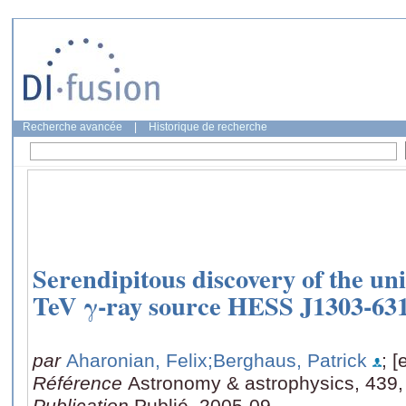
Recherche avancée
|
Historique de recherche
Serendipitous discovery of the un
TeV γ-ray source HESS J1303-63
par
Aharonian, Felix
;Berghaus, Patrick
; [
Référence
Astronomy & astrophysics, 439,
Publication
Publié, 2005-09