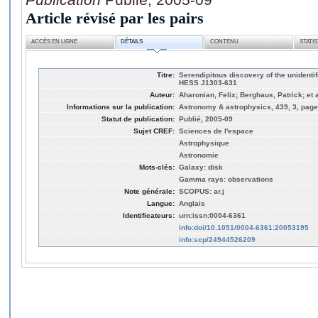
Article révisé par les pairs
ACCÈS EN LIGNE
DÉTAILS
CONTENU
STATI
Titre:
Serendipitous discovery of the unidenti
HESS J1303-631
Auteur:
Aharonian, Felix; Berghaus, Patrick; et a
Informations sur la publication:
Astronomy & astrophysics, 439, 3, page
Statut de publication:
Publié, 2005-09
Sujet CREF:
Sciences de l'espace
Astrophysique
Astronomie
Mots-clés:
Galaxy: disk
Gamma rays: observations
Note générale:
SCOPUS: ar.j
Langue:
Anglais
Identificateurs:
urn:issn:0004-6361
info:doi/10.1051/0004-6361:20053195
info:scp/24944526209