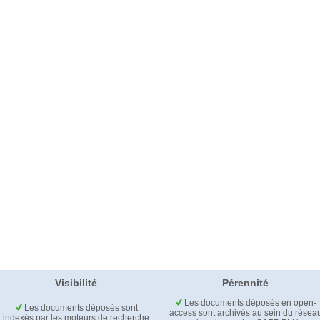
Visibilité
Pérennité
Les documents déposés en open-
Les documents déposés sont
access sont archivés au sein du résea
indexés par les moteurs de recherche