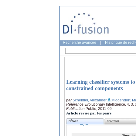
Recherche avancée
|
Historique de rec
Learning classifier systems to
constrained components
par
Scheidler, Alexander
;Middendorf, Ma
Référence
Evolutionary Intelligence, 4, 3
Publication
Publié, 2011-09
Article révisé par les pairs
DÉTAILS
CONTENU
Titre:
Le