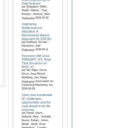
Data Science
par Dejaegere, Gilles ,
Abelló, Alberto , Torp,
Kristian , Simitsis, Alkis
2026-05-30
Publication
Optimizing
Multiprocessor
Allocation: A
Monotonicity-Based
Approach for EDF(K)
par Guilbaud, Nicolas ,
Goossens, Joël
2026-05-11
Publication
Keystone with Linux
PREEMPT_RT: Real-
Time Enclaves on
RISC-V?
par Van Slijpe, Oscar ,
Dricot, Jean-Michel ,
Mühlberg, Jan Tobias
Association for
Publication
Computing Machinery, Inc,
2026-04-26
Open and sustainable
AI: challenges,
opportunities and the
road ahead in the life
sciences
par Farrell, Gavin ,
Adamidi, Eleni , Andrade
Buono, Rafael , Anton,
Mihail , Attafi, Omar