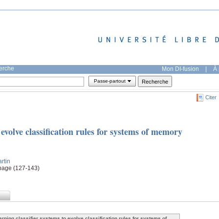
herche
Mon DI-fusion
|
À 
Passe-partout
Citer
 evolve classification rules for systems of memory
rtin
, page (127-143)
arning classifier systems to evolve classification rules for systems of