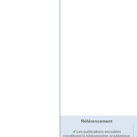
Référencement
Les publications encodées
constituent la bibliographie académique