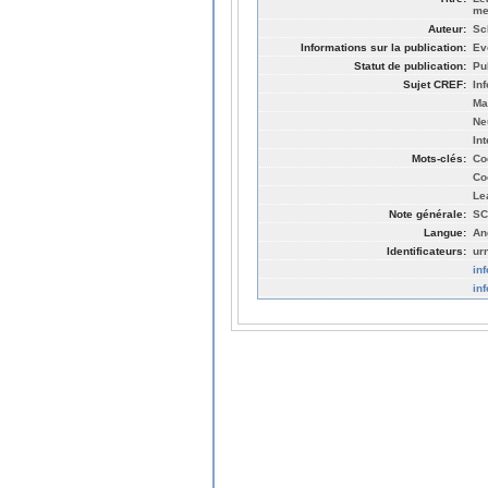
me
Auteur:
Sc
Informations sur la publication:
Ev
Statut de publication:
Pu
Sujet CREF:
In
Ma
Ne
Int
Mots-clés:
Co
Co
Le
Note générale:
SC
Langue:
An
Identificateurs:
ur
in
in