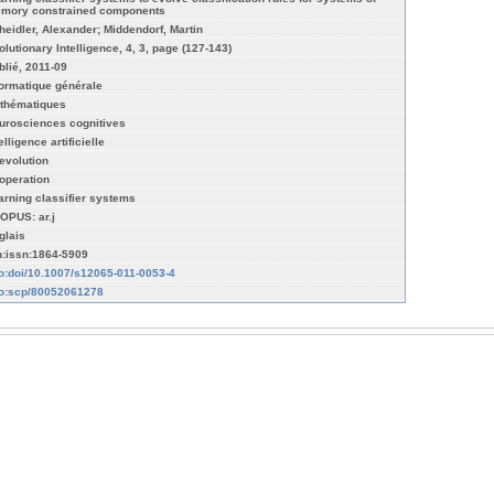
mory constrained components
heidler, Alexander; Middendorf, Martin
olutionary Intelligence, 4, 3, page (127-143)
blié, 2011-09
formatique générale
thématiques
urosciences cognitives
elligence artificielle
evolution
operation
arning classifier systems
OPUS: ar.j
glais
n:issn:1864-5909
fo:doi/10.1007/s12065-011-0053-4
fo:scp/80052061278