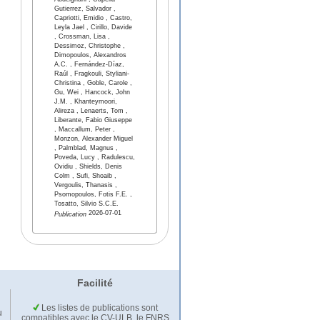
Abdelghani , Capella-
Gutierrez, Salvador ,
Capriotti, Emidio , Castro,
Leyla Jael , Cirillo, Davide
, Crossman, Lisa ,
Dessimoz, Christophe ,
Dimopoulos, Alexandros
A.C. , Fernández-Díaz,
Raúl , Fragkouli, Styliani-
Christina , Goble, Carole ,
Gu, Wei , Hancock, John
J.M. , Khanteymoori,
Alireza , Lenaerts, Tom ,
Liberante, Fabio Giuseppe
, Maccallum, Peter ,
Monzon, Alexander Miguel
, Palmblad, Magnus ,
Poveda, Lucy , Radulescu,
Ovidiu , Shields, Denis
Colm , Sufi, Shoaib ,
Vergoulis, Thanasis ,
Psomopoulos, Fotis F.E. ,
Tosatto, Silvio S.C.E.
2026-07-01
Publication
Facilité
Les listes de publications sont
u
compatibles avec le CV-ULB, le FNRS