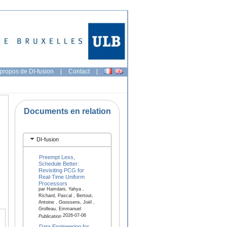
propos de DI-fusion
|
Contact
|
Documents en relation
DI-fusion
Preempt Less,
Schedule Better:
Revisiting PCG for
Real-Time Uniform
Processors
par Hamdani, Yahya ,
Richard, Pascal , Bertout,
Antoine , Goossens, Joël ,
Grolleau, Emmanuel
2026-07-06
Publication
Data Engineering for