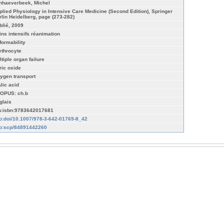
nhaeverbeek, Michel
plied Physiology in Intensive Care Medicine (Second Edition), Springer
rlin Heidelberg, page (273-282)
blié, 2009
ins intensifs réanimation
formability
ythrocyte
ltiple organ failure
ric oxide
ygen transport
alic acid
OPUS: ch.b
glais
n:isbn:9783642017681
fo:doi/10.1007/978-3-642-01769-8_42
fo:scp/84891442260