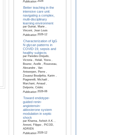
2026
Publication
Better teaching in the
intensive care unit:
navigating a complex,
multi-disciplinary
learning environment
par Guinat, Marie ,
Vincent, Jean Louis
2026-12
Publication
Characterization of IgG
N-glycan patterns in
COVID-19, sepsis and
healthy subjects
par Paredes-Orejudo,
Victoria , Helali, Yosra ,
Bourez, Axelle , Rousseau,
Alexandre , Van
Antwerpen, Pierre ,
Zouaoui Boudjeltia, Karim ,
Piagnerelli, Michaël ,
Marchant, Arnaud ,
Delporte, Cédric
2026-06
Publication
Toward endotype-
guided renin-
angiotensin-
aldosterone system
modulation in septic
shock
par Khanna, Ashish A.K. ,
Annoni, Filippo , PICOD,
ADRIEN
2026-12
Publication