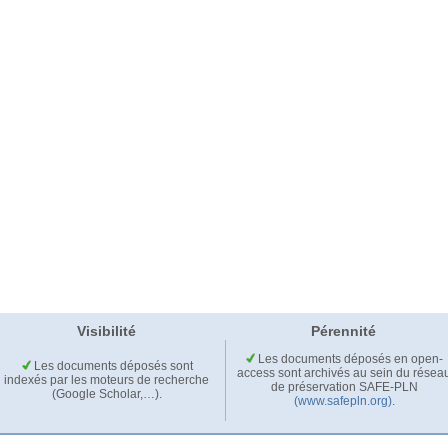
Visibilité
Pérennité
Les documents déposés en open-
Les documents déposés sont
access sont archivés au sein du résea
indexés par les moteurs de recherche
de préservation SAFE-PLN
(Google Scholar,…).
(www.safepln.org)
.