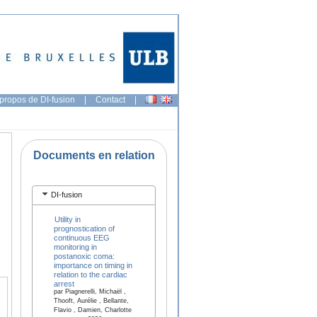
propos de DI-fusion
|
Contact
|
Documents en relation
DI-fusion
Utility in
prognostication of
continuous EEG
monitoring in
postanoxic coma:
importance on timing in
relation to the cardiac
arrest
par Piagnerelli, Michaël ,
Thooft, Aurélie , Bellante,
Flavio , Damien, Charlotte