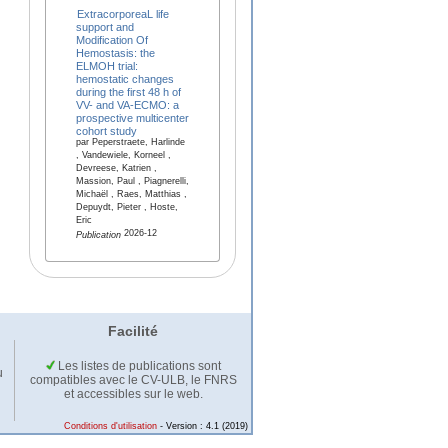
ExtracorporeaL life
support and
Modification Of
Hemostasis: the
ELMOH trial:
hemostatic changes
during the first 48 h of
VV- and VA-ECMO: a
prospective multicenter
cohort study
par Peperstraete, Harlinde
, Vandewiele, Korneel ,
Devreese, Katrien ,
Massion, Paul , Piagnerelli,
Michaël , Raes, Matthias ,
Depuydt, Pieter , Hoste,
Eric
2026-12
Publication
Facilité
Les listes de publications sont
u
compatibles avec le CV-ULB, le FNRS
et accessibles sur le web.
Conditions d'utilisation
- Version : 4.1 (2019)