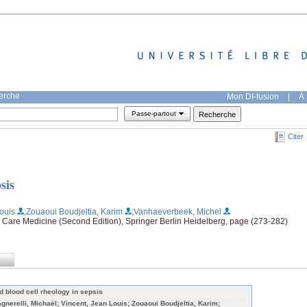
herche
Mon DI-fusion
|
À 
Passe-partout
Citer
sis
ouis
;Zouaoui Boudjeltia, Karim
;Vanhaeverbeek, Michel
e Care Medicine (Second Edition), Springer Berlin Heidelberg, page (273-282)
d blood cell rheology in sepsis
agnerelli, Michaël; Vincent, Jean Louis; Zouaoui Boudjeltia, Karim;