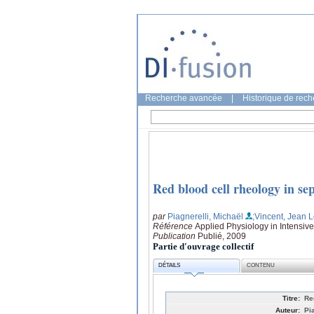
Recherche avancée
|
Historique de rec
Red blood cell rheology in sep
par
Piagnerelli, Michaël
;Vincent, Jean L
Référence
Applied Physiology in Intensiv
Publication
Publié, 2009
Partie d'ouvrage collectif
DÉTAILS
CONTENU
Titre:
Re
Auteur:
Pi