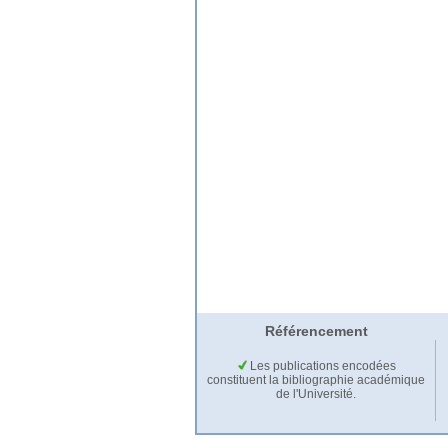
Référencement
Les publications encodées
constituent la bibliographie académique
de l'Université.