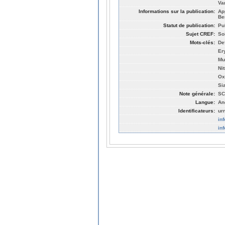
Va
Informations sur la publication:
Ap
Be
Statut de publication:
Pu
Sujet CREF:
So
Mots-clés:
De
Er
Mu
Nit
Ox
Si
Note générale:
SC
Langue:
An
Identificateurs:
ur
in
in