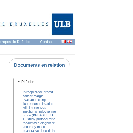
propos de DI-fusion
|
Contact
|
Documents en relation
DI-fusion
Intraoperative breast
cancer margin
evaluation using
fluorescence imaging
with intravenous
injection of indocyanine
green (BREASTIFLU-
1): study protocol for a
randomized diagnostic
accuracy trial of
quantitative dose-timing