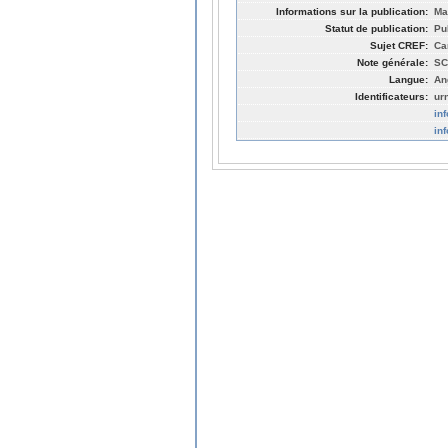
Informations sur la publication:
Ma
Statut de publication:
Pu
Sujet CREF:
Ca
Note générale:
SC
Langue:
An
Identificateurs:
ur
in
in