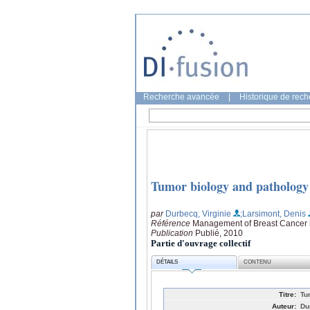
Recherche avancée
|
Historique de rec
Tumor biology and pathology
par
Durbecq, Virginie
;Larsimont, Denis
Référence
Management of Breast Cancer i
Publication
Publié, 2010
Partie d'ouvrage collectif
DÉTAILS
CONTENU
Titre:
Tu
Auteur:
Du