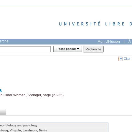
herche
Mon DI-fusion
|
À 
Passe-partout
Citer
n Older Women, Springer, page (21-35)
mor biology and pathology
rbecq, Virginie; Larsimont, Denis