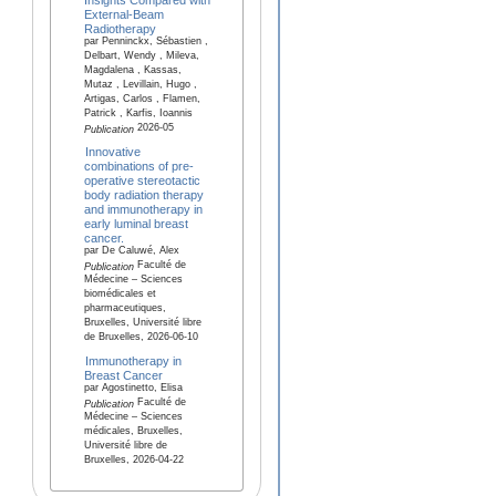
External-Beam
Radiotherapy
par Penninckx, Sébastien ,
Delbart, Wendy , Mileva,
Magdalena , Kassas,
Mutaz , Levillain, Hugo ,
Artigas, Carlos , Flamen,
Patrick , Karfis, Ioannis
2026-05
Publication
Innovative
combinations of pre-
operative stereotactic
body radiation therapy
and immunotherapy in
early luminal breast
cancer.
par De Caluwé, Alex
Faculté de
Publication
Médecine – Sciences
biomédicales et
pharmaceutiques,
Bruxelles, Université libre
de Bruxelles, 2026-06-10
Immunotherapy in
Breast Cancer
par Agostinetto, Elisa
Faculté de
Publication
Médecine – Sciences
médicales, Bruxelles,
Université libre de
Bruxelles, 2026-04-22