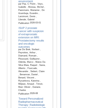
assessment.
par Pop, C Florin , Veys,
Isabelle , Moreau, Michel ,
Paesmans, Marianne , De
Azambuja, Evandro ,
Larsimont, Denis ,
Liberale, Gabriel
2026-03-01
Publication
ISUP 2 prostate
cancer with suspicion
of extraprostatic
extension on MRI:
Prostatectomy results
and oncologic
outcomes
par De Brek, Norbert ,
Peyrottes, Arthur ,
Diamand, Romain ,
Ploussard, Guillaume ,
Oderda, Marco , Matos Da
Silva Maia, Raquel , Sasia,
Alberto , Fourcade,
Alexandre , Siebert, Claire
, Benamran, Daniel ,
Benard, Vincent ,
Rysankova, Katerina ,
Méjean, Arnaud , Timsit,
Marc Olivier , Dariane,
Charles
2026-08
Publication
Toward Personalized
Radiopharmaceutical
Therapy: Radiobiologic
Insights Compared with