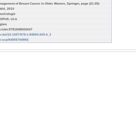
nagement of Breast Cancer in Older Women, Springer, page (21-35)
blié, 2010
ncérologie
OPUS: ch.b
glais
n:isbn:9781848002647
fo:doi/10.1007/978-1-84800-265-4_2
fo:scp/84856768866