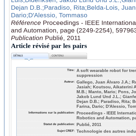
Dejan D.B.
;Paradiso, Rita
;Belda-Lois, Jua
Dario
;D'Alessio, Tommaso
Référence
Proceedings - IEEE Internation
and Automation, page (2249-2254), 59796
Publication
Publié, 2011
Article révisé par les pairs
DÉTAILS
CONTENU
Titre:
A soft wearable robot for t
suppression
Auteur:
Gallego, Juan Álvaro J.A.; 
Jasiah; Koutsou, Aikaterini 
M.B.; Manto, Mario; Pons, Jo
Jakob Lund Und J.L.; Gianfe
Dejan D.B.; Paradiso, Rita; 
Farina, Dario; D'Alessio, T
Informations sur la publication:
Proceedings - IEEE Internat
Robotics and Automation, p
Statut de publication:
Publié, 2011
Sujet CREF:
Technologie des autres indu