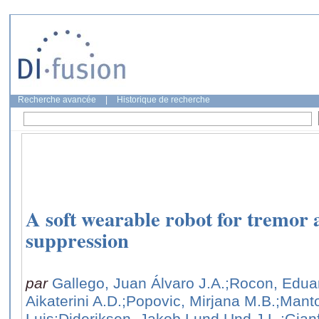
Recherche avancée
|
Historique de recherche
A soft wearable robot for tremor
suppression
par
Gallego, Juan Álvaro J.A.
;Rocon, Edua
Aikaterini A.D.
;Popovic, Mirjana M.B.
;Manto
Luis
;Dideriksen, Jakob Lund Und J.L.
;Gian