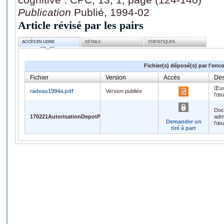
Publication
Publié, 1994-02
Article révisé par les pairs
ACCÈS EN LIGNE
DÉTAILS
STATISTIQUES
Fichier(s) déposé(s) par l'enc
Fichier
Version
Accès
Des
Œuv
radeau1994a.pdf
Version publiée
l'œ
Doc
170221AutorisationDepotPDF.pdf
admi
Demander un
l'œ
tiré à part