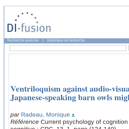
Recherche avancée
|
Historique de recherche
Ventriloquism against audio-visua
Japanese-speaking barn owls mig
par
Radeau, Monique
Référence
Current psychology of cognitio
cognitive : CPC, 13, 1, page (124-140)