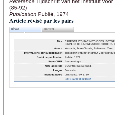
Référence
Tijdschrift van het Instituut voo
(85-92)
Publication
Publié, 1974
Article révisé par les pairs
DÉTAILS
CONTENU
Titre:
RAPPORT V/Q PAR METHODES ISOTOP
SIMPLES DE LA PNEUMOCONIOSE DU 
Auteur:
Yernault, Jean Claude; Robience, Yvon
Informations sur la publication:
Tijdschrift van het Instituut voor Mijnhy
Statut de publication:
Publié, 1974
Sujet CREF:
Pneumologie
Note générale:
SCOPUS: NotDefined.j
Langue:
Français
Identificateurs:
urn:issn:0770-6790
info:scp/0016324652