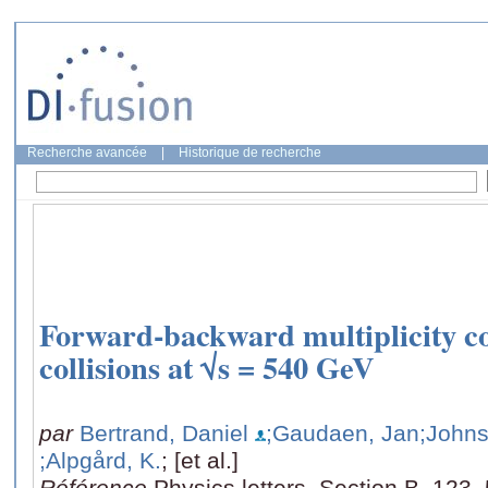
Recherche avancée
|
Historique de recherche
Forward-backward multiplicity cor
collisions at √s = 540 GeV
par
Bertrand, Daniel
;Gaudaen, Jan
;Johns
;Alpgård, K.
; [et al.]
Référence
Physics letters. Section B, 123,