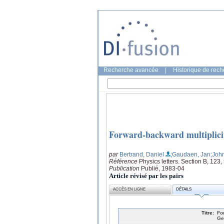
Recherche avancée
|
Historique de rec
Forward-backward multiplicity
par
Bertrand, Daniel
;Gaudaen, Jan
;Joh
Référence
Physics letters. Section B, 123
Publication
Publié, 1983-04
Article révisé par les pairs
ACCÈS EN LIGNE
DÉTAILS
Titre:
Fo
Ge