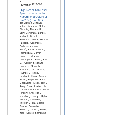
M.
2026-06-01
Publication
High-Resolution Laser
Spectroscopy on the
Hyperfine Structure of
Fm 255 ( Z = 100 )
par Urquiza-González,
Mitzi , Stemmler, Matou ,
Albrecht, Thomas E. ,
Bally, Benjamin , Bender,
Michaël , Berndt,
Sebastian , Block, Michael
, Brizard, Alexandre ,
Andrews, Joseph S. ,
Bieroń, Jacek , Chhetri,
Premaditya , Dorrer,
Holger , Düllmann,
Christoph E. , Ezold, Julie
G. , Goriely, Stéphane ,
Gutiérrez, Manuel J. ,
Hanstorp, Dag , Hasse,
Raphael , Heinke,
Reinhard , Hens, Kristien ,
Hilaire, Stéphane , Kaja,
Magdalena , Kieck, Tom ,
Kneip, Nina , Köster, Ulli ,
Loria Basto, Andrea Tzeitel
, Mokry, Christoph ,
Münzberg, Danny , Myhre,
Kristian , Niemeyer,
Thorben , Péru, Sophie ,
Raeder, Sebastian ,
Renisch, Dennis , Runke,
Jörg , Schrell, Samantha ,