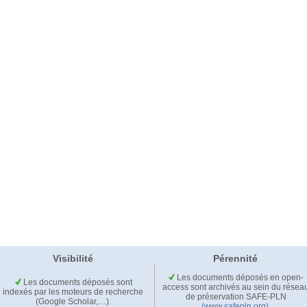
Visibilité
Pérennité
Les documents déposés en open-
Les documents déposés sont
access sont archivés au sein du résea
indexés par les moteurs de recherche
de préservation SAFE-PLN
(Google Scholar,…).
(www.safepln.org)
.