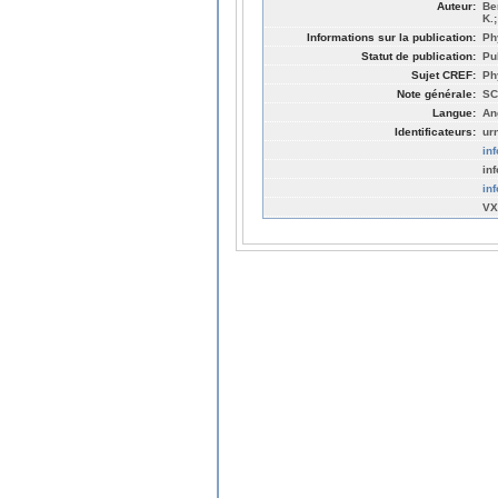
Auteur:
Be
K.;
Informations sur la publication:
Ph
Statut de publication:
Pu
Sujet CREF:
Ph
Note générale:
SC
Langue:
An
Identificateurs:
ur
in
in
in
VX