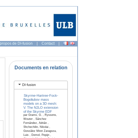
propos de DI-fusion
|
Contact
|
Documents en relation
DI-fusion
Skyrme-Hartree-Fock-
Bogoliubov mass
models on a 3D mesh:
V. The N2LO extension
of the Skyrme EDF
par Grams, G. , Ryssens,
Wouter , Sánchez
Fernández, Adrián ,
Shchechilin, Nikolai ,
González Miret Zaragoza,
Luis , Demol, Pepijn ,