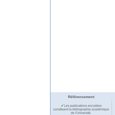
Référencement
Les publications encodées
constituent la bibliographie académique
de l'Université.