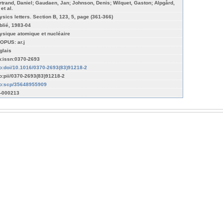
rtrand, Daniel; Gaudaen, Jan; Johnson, Denis; Wilquet, Gaston; Alpgård,
 et al.
ysics letters. Section B, 123, 5, page (361-366)
blié, 1983-04
ysique atomique et nucléaire
OPUS: ar.j
glais
n:issn:0370-2693
fo:doi/10.1016/0370-2693(83)91218-2
fo:pii/0370-2693(83)91218-2
fo:scp/35648955909
-000213