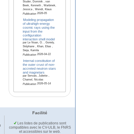
Studer, Dominik , van
Beek, Kenneth , Warbinek,
Jessica , Wendt, Klaus
2026-05
Publication
Modeling propagation
of ultrahigh-energy
cosmic rays using the
input from the
configuration
interaction shell model
par Le Noan, O. , Goriely,
Stéphane , Khan, Elias ,
Sieja, Kamila
2026-04-22
Publication
Internal constitution of
the outer crust of non-
accreted neutron stars
and magnetars
par Servais, Juliette ,
Chamel, Nicolas
2026-05-14
Publication
Facilité
Les listes de publications sont
u
compatibles avec le CV-ULB, le FNRS
et accessibles sur le web.