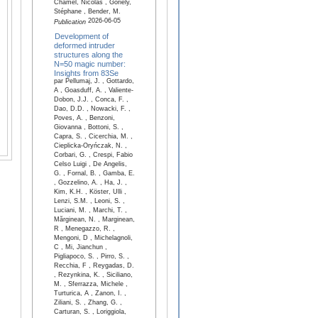
Chamel, Nicolas , Goriely,
Stéphane , Bender, M.
2026-06-05
Publication
Development of
deformed intruder
structures along the
N=50 magic number:
Insights from 83Se
par Pellumaj, J. , Gottardo,
A , Goasduff, A. , Valiente-
Dobon, J.J. , Conca, F. ,
Dao, D.D. , Nowacki, F. ,
Poves, A. , Benzoni,
Giovanna , Bottoni, S. ,
Capra, S. , Cicerchia, M. ,
Cieplicka-Oryńczak, N. ,
Corbari, G. , Crespi, Fabio
Celso Luigi , De Angelis,
G. , Fornal, B. , Gamba, E.
, Gozzelino, A. , Ha, J. ,
Kim, K.H. , Köster, Ulli ,
Lenzi, S.M. , Leoni, S. ,
Luciani, M. , Marchi, T. ,
Mărginean, N. , Marginean,
R , Menegazzo, R. ,
Mengoni, D , Michelagnoli,
C , Mi, Jianchun ,
Pigliapoco, S. , Pirro, S. ,
Recchia, F , Reygadas, D.
, Rezynkina, K. , Siciliano,
M. , Sferrazza, Michele ,
Turturica, A , Zanon, I. ,
Ziliani, S. , Zhang, G. ,
Carturan, S. , Loriggiola,