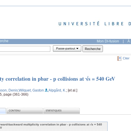
herche
Mon DI-fusion
|
À 
Passe-partout
Citer
 correlation in pbar - p collisions at √s = 540 GeV
nson, Denis
;Wilquet, Gaston
;Alpgård, K.
; [et al.]
, 5, page (361-366)
CONTENU
STATISTIQUES
rward-backward multiplicity correlation in pbar - p collisions at √s = 540
V