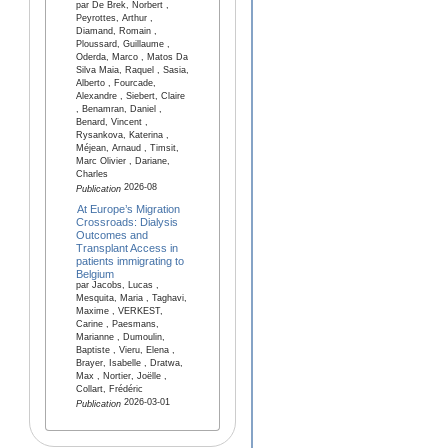
par De Brek, Norbert ,
Peyrottes, Arthur ,
Diamand, Romain ,
Ploussard, Guillaume ,
Oderda, Marco , Matos Da
Silva Maia, Raquel , Sasia,
Alberto , Fourcade,
Alexandre , Siebert, Claire
, Benamran, Daniel ,
Benard, Vincent ,
Rysankova, Katerina ,
Méjean, Arnaud , Timsit,
Marc Olivier , Dariane,
Charles
2026-08
Publication
At Europe’s Migration
Crossroads: Dialysis
Outcomes and
Transplant Access in
patients immigrating to
Belgium
par Jacobs, Lucas ,
Mesquita, Maria , Taghavi,
Maxime , VERKEST,
Carine , Paesmans,
Marianne , Dumoulin,
Baptiste , Vieru, Elena ,
Brayer, Isabelle , Dratwa,
Max , Nortier, Joëlle ,
Collart, Frédéric
2026-03-01
Publication