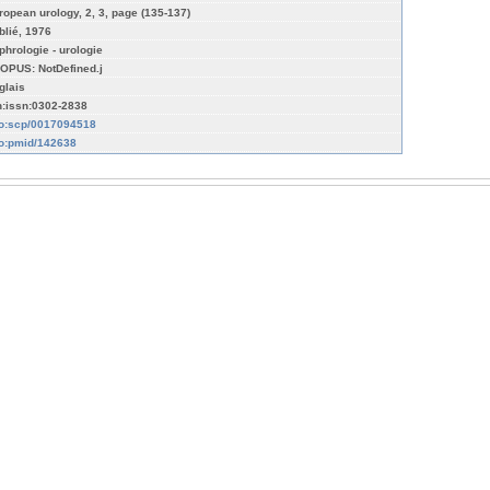
ropean urology, 2, 3, page (135-137)
blié, 1976
phrologie - urologie
OPUS: NotDefined.j
glais
n:issn:0302-2838
fo:scp/0017094518
fo:pmid/142638