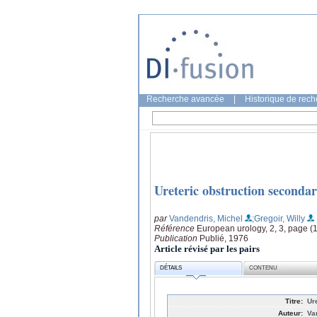
Recherche avancée
|
Historique de rec
Ureteric obstruction secondar
par
Vandendris, Michel
;Gregoir, Willy
Référence
European urology, 2, 3, page (
Publication
Publié, 1976
Article révisé par les pairs
DÉTAILS
CONTENU
Titre:
Ur
Auteur:
Va