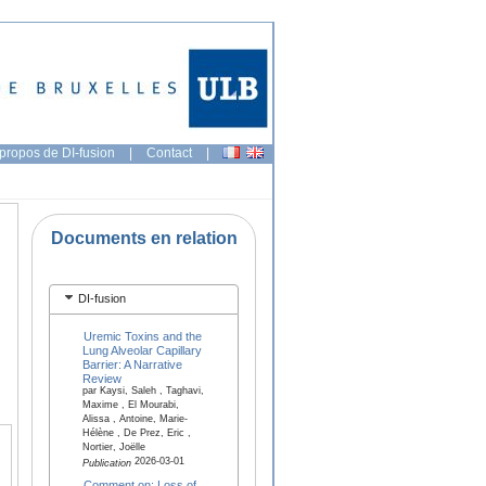
propos de DI-fusion
|
Contact
|
Documents en relation
DI-fusion
Uremic Toxins and the
Lung Alveolar Capillary
Barrier: A Narrative
Review
par Kaysi, Saleh , Taghavi,
Maxime , El Mourabi,
Alissa , Antoine, Marie-
Hélène , De Prez, Eric ,
Nortier, Joëlle
2026-03-01
Publication
Comment on: Loss of