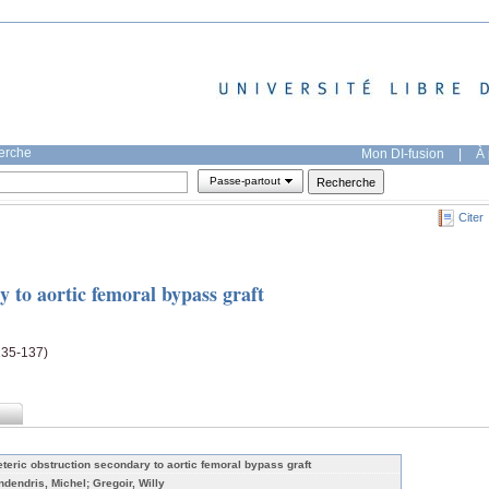
herche
Mon DI-fusion
|
À 
Passe-partout
Citer
y to aortic femoral bypass graft
135-137)
eteric obstruction secondary to aortic femoral bypass graft
ndendris, Michel; Gregoir, Willy