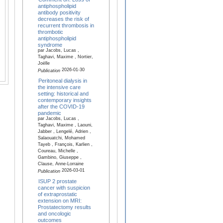
antiphospholipid
antibody positivity
decreases the risk of
recurrent thrombosis in
thrombotic
antiphospholipid
syndrome
par Jacobs, Lucas ,
Taghavi, Maxime , Nortier,
Joëlle
2026-01-30
Publication
Peritoneal dialysis in
the intensive care
setting: historical and
contemporary insights
after the COVID-19
pandemic
par Jacobs, Lucas ,
Taghavi, Maxime , Laouni,
Jabber , Lengelé, Adrien ,
Salaouatchi, Mohamed
Tayeb , François, Karlien ,
Coureau, Michelle ,
Gambino, Giuseppe ,
Clause, Anne-Lorraine
2026-03-01
Publication
ISUP 2 prostate
cancer with suspicion
of extraprostatic
extension on MRI:
Prostatectomy results
and oncologic
outcomes