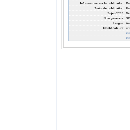
Informations sur la publication:
Eu
Statut de publication:
Pu
Sujet CREF:
Né
Note générale:
SC
Langue:
An
Identificateurs:
ur
in
in