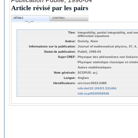
Article révisé par les pairs
DÉTAILS
CONTENU
Titre:
Integrability, partial integrability, and 
differential equations
Auteur:
Goriely, Alain
Informations sur la publication:
Journal of mathematical physics, 37, 4,
Statut de publication:
Publié, 1996-04
Sujet CREF:
Physique des phénomènes non linéaire
Physique statistique classique et relativ
Autres mathématiques
Note générale:
SCOPUS: ar.j
Langue:
Anglais
Identificateurs:
urn:issn:0022-2488
info:doi/10.1063/1.531484
info:scp/0030558948