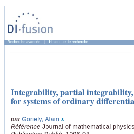
Recherche avancée
|
Historique de recherche
Integrability, partial integrabilit
for systems of ordinary differenti
par
Goriely, Alain
Référence
Journal of mathematical physics
Publication
Publié, 1996-04