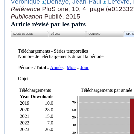
Véronique
;Dehaye, Jean-Paul
;Lefèvre, 
Référence
PloS one, 10, 4, page (e012332
Publication
Publié, 2015
Article révisé par les pairs
ACCÈS EN LIGNE
DÉTAILS
CONTENU
STATI