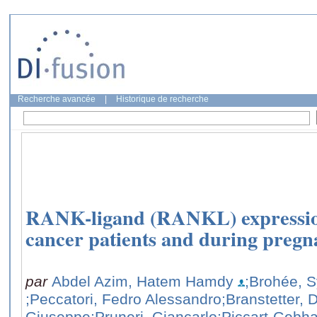
Recherche avancée
|
Historique de recherche
RANK-ligand (RANKL) expression
cancer patients and during preg
par
Abdel Azim, Hatem Hamdy
;Brohée, S
;Peccatori, Fedro Alessandro
;Branstetter, 
Giuseppe
;Pruneri, Giancarlo
;Piccart-Gebha