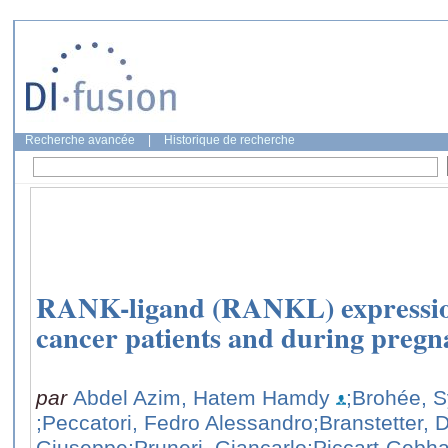
Recherche avancée
|
Historique de recherche
RANK-ligand (RANKL) expression
cancer patients and during preg
par
Abdel Azim, Hatem Hamdy
;Brohée, S
;Peccatori, Fedro Alessandro
;Branstetter, 
Giuseppe
;Pruneri, Giancarlo
;Piccart-Gebha