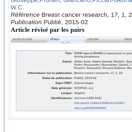
W.C.
Référence
Breast cancer research, 17, 1, 
Publication
Publié, 2015-02
Article révisé par les pairs
ACCÈS EN LIGNE
DÉTAILS
CONTENU
STATI
Titre:
RANK-ligand (RANKL) expression in you
during pregnancy
Auteur:
Abdel Azim, Hatem Hamdy; Brohée, Sylvai
Fedro Alessandro; Branstetter, Daniel; L
Pruneri, Giancarlo; Piccart-Gebhart, Mar
Informations sur la publication:
Breast cancer research, 17, 1, 24
Statut de publication:
Publié, 2015-02
Sujet CREF:
Cancérologie
Note générale:
SCOPUS: ar.j
Langue:
Anglais
Identificateurs:
urn:issn:1465-5411
info:doi/10.1186/s13058-015-0538-7
info:scp/84925395264