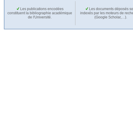
Les publications encodées
Les documents déposés so
constituent la bibliographie académique
indexés par les moteurs de rech
de l'Université.
(Google Scholar,…).