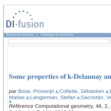
Recherche avancée
|
Historique de recherche
Some properties of k-Delaunay a
par
Bose, Prosenjit
;Collette, Sébastien
;
Matias
;Langerman, Stefan
;Sacristán, V
Référence
Computational geometry, 46, 2,