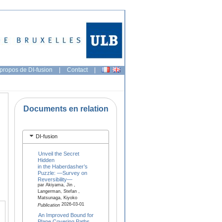
propos de DI-fusion
|
Contact
|
Documents en relation
DI-fusion
Unveil the Secret
Hidden
in the Haberdasher’s
Puzzle: —Survey on
Reversibility—
par Akiyama, Jin ,
Langerman, Stefan ,
Matsunaga, Kiyoko
2026-03-01
Publication
An Improved Bound for
Plane Covering Paths