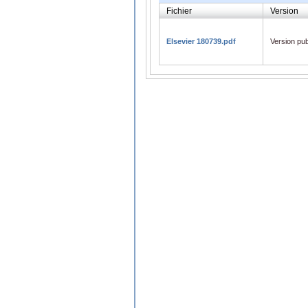
Fichier
Version
Elsevier 180739.pdf
Version pub