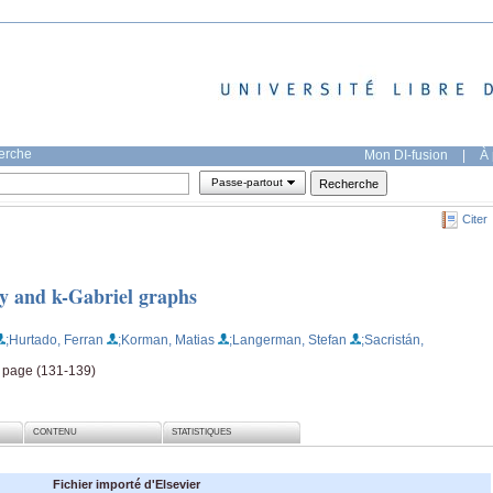
herche
Mon DI-fusion
|
À 
Passe-partout
Citer
y and k-Gabriel graphs
;Hurtado, Ferran
;Korman, Matias
;Langerman, Stefan
;Sacristán,
, page (131-139)
CONTENU
STATISTIQUES
Fichier importé d'Elsevier