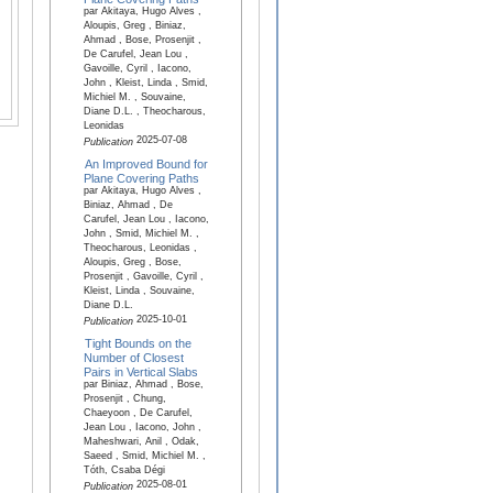
par Akitaya, Hugo Alves ,
Aloupis, Greg , Biniaz,
Ahmad , Bose, Prosenjit ,
De Carufel, Jean Lou ,
Gavoille, Cyril , Iacono,
John , Kleist, Linda , Smid,
Michiel M. , Souvaine,
Diane D.L. , Theocharous,
Leonidas
2025-07-08
Publication
An Improved Bound for
Plane Covering Paths
par Akitaya, Hugo Alves ,
Biniaz, Ahmad , De
Carufel, Jean Lou , Iacono,
John , Smid, Michiel M. ,
Theocharous, Leonidas ,
Aloupis, Greg , Bose,
Prosenjit , Gavoille, Cyril ,
Kleist, Linda , Souvaine,
Diane D.L.
2025-10-01
Publication
Tight Bounds on the
Number of Closest
Pairs in Vertical Slabs
par Biniaz, Ahmad , Bose,
Prosenjit , Chung,
Chaeyoon , De Carufel,
Jean Lou , Iacono, John ,
Maheshwari, Anil , Odak,
Saeed , Smid, Michiel M. ,
Tóth, Csaba Dégi
2025-08-01
Publication