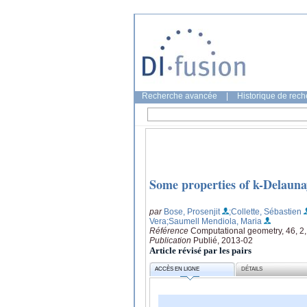
Recherche avancée
|
Historique de rec
Some properties of k-Delauna
par
Bose, Prosenjit
;Collette, Sébastien
Vera
;Saumell Mendiola, Maria
Référence
Computational geometry, 46, 2
Publication
Publié, 2013-02
Article révisé par les pairs
ACCÈS EN LIGNE
DÉTAILS