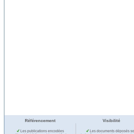
Référencement
Visibilité
Les publications encodées
Les documents déposés so