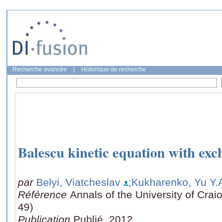
Recherche avancée
|
Historique de recherche
Balescu kinetic equation with exc
par
Belyi, Viatcheslav
;Kukharenko, Yu Y.
Référence
Annals of the University of Crai
49)
Publication
Publié, 2012