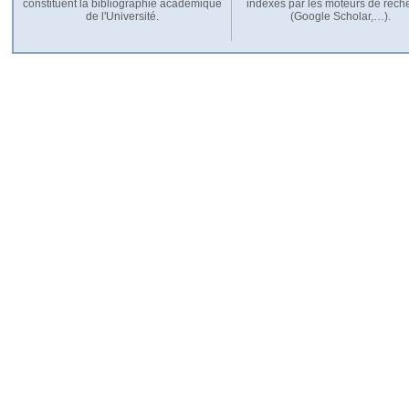
constituent la bibliographie académique
indexés par les moteurs de rech
de l'Université.
(Google Scholar,…).