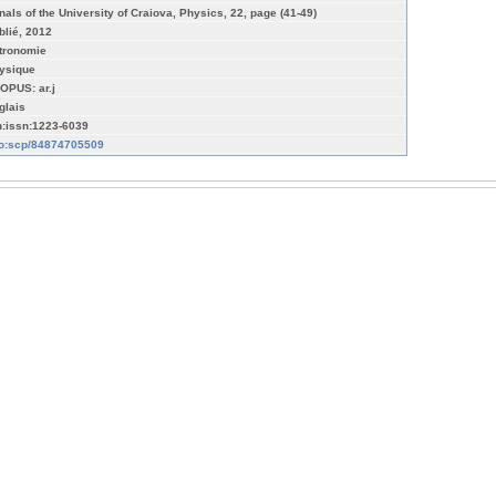
nals of the University of Craiova, Physics, 22, page (41-49)
blié, 2012
tronomie
ysique
OPUS: ar.j
glais
n:issn:1223-6039
fo:scp/84874705509