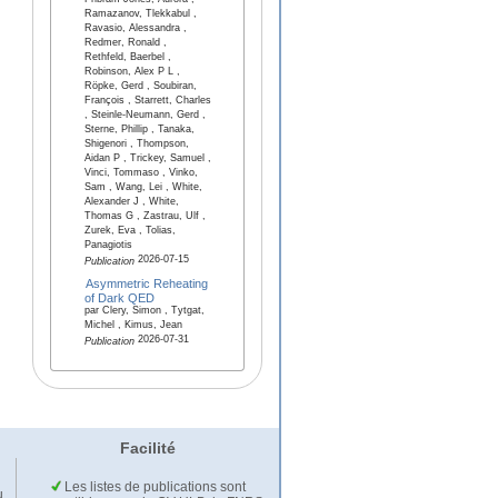
Pribram-Jones, Aurora ,
Ramazanov, Tlekkabul ,
Ravasio, Alessandra ,
Redmer, Ronald ,
Rethfeld, Baerbel ,
Robinson, Alex P L ,
Röpke, Gerd , Soubiran,
François , Starrett, Charles
, Steinle-Neumann, Gerd ,
Sterne, Phillip , Tanaka,
Shigenori , Thompson,
Aidan P , Trickey, Samuel ,
Vinci, Tommaso , Vinko,
Sam , Wang, Lei , White,
Alexander J , White,
Thomas G , Zastrau, Ulf ,
Zurek, Eva , Tolias,
Panagiotis
2026-07-15
Publication
Asymmetric Reheating
of Dark QED
par Clery, Simon , Tytgat,
Michel , Kimus, Jean
2026-07-31
Publication
Facilité
Les listes de publications sont
u