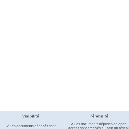
Visibilité
Pérennité
Les documents déposés en open-
Les documents déposés sont
access sont archivés au sein du résea