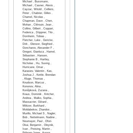
Michael , Bussmann,
Michael , Casner, Alexis ,
Cayzac, Witold , Celliers,
Peter , Chabrier, Gilles ,
Chamel, Nicolas ,
Chapman, Dave , Chen,
Mohan , Clérouin, Jean ,
Collins, Gilbert , Coppari,
Federica , Döppner, Tilo ,
Dornheim, Tobias ,
Fletcher, Luke , Gericke,
Dirk , Glenzer, Siegfried ,
Goncharov, Alexander F ,
Gregori, Gianluca , Hamel,
Sébastien , Hansen,
Stephanie B , Hartley,
Nicholas , Hu, Suxing ,
Hurricane, Omar ,
Karasiev, Valentin , Kas,
Joshua J , Kettle, Brendan
, Kluge, Thomas ,
Knudson, Marcus ,
Kononov, Alina ,
Konôpková, Zuzana ,
Kraus, Dominik , Kritcher,
Andrea , Malko, Sophia ,
Massacrier, Gérard ,
Militzer, Burkhard ,
Moldabekov, Zhandos ,
Murillo, Michael S , Nagler,
Bob , Nettelmann, Nadine ,
Neumayer, Paul , Ofori-
Okai, Benjamin , Oleynik,
Ivan , Preising, Martin ,