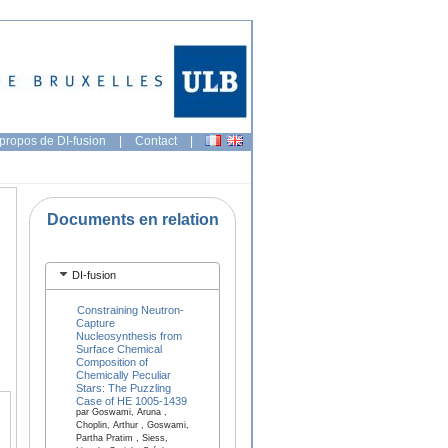
propos de DI-fusion
|
Contact
|
Documents en relation
DI-fusion
Constraining Neutron-
Capture
Nucleosynthesis from
Surface Chemical
Composition of
Chemically Peculiar
Stars: The Puzzling
Case of HE 1005-1439
par Goswami, Aruna ,
Choplin, Arthur , Goswami,
Partha Pratim , Siess,