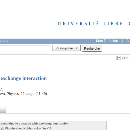
herche
Mon DI-fusion
|
À 
Passe-partout
Citer
 exchange interaction
.A.
iova, Physics, 22, page (41-49)
lescu kinetic equation with exchange interaction
lyi, Viatcheslav; Kukharenko, Yu Y.A.