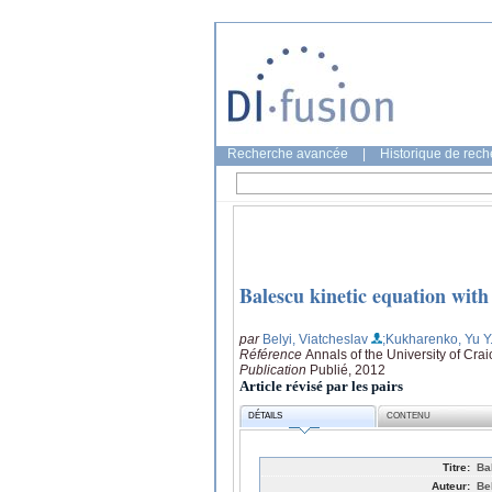
Recherche avancée
|
Historique de rec
Balescu kinetic equation with
par
Belyi, Viatcheslav
;Kukharenko, Yu Y
Référence
Annals of the University of Cra
Publication
Publié, 2012
Article révisé par les pairs
DÉTAILS
CONTENU
Titre:
Ba
Auteur:
Be