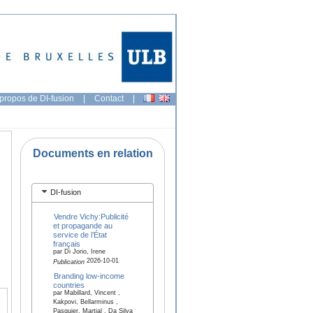
propos de DI-fusion
|
Contact
|
Documents en relation
DI-fusion
Vendre Vichy:Publicité
et propagande au
service de l’État
français
par Di Jorio, Irene
2026-10-01
Publication
Branding low-income
countries
par Mabillard, Vincent ,
Kakpovi, Bellarminus ,
Pasquier, Martial , Da Silva