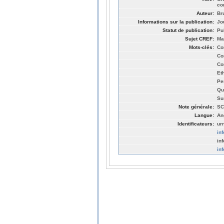
co
Auteur:
Br
Informations sur la publication:
Jo
Statut de publication:
Pu
Sujet CREF:
Ma
Mots-clés:
Co
Co
Co
Et
Pe
Qu
Su
Note générale:
SC
Langue:
An
Identificateurs:
ur
in
in
in