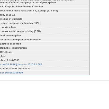
nsumers' ethical company or brand perceptions
unk, Katja H.; Blümelhuber, Christian
urnal of business research, 64, 2, page (134-141)
blié, 2011-02
rketing et publicité
nsumer perceived ethicality (CPE)
rporate ethics
rporate social responsibility (CSR)
hical consumption
rception and impression formation
alitative research
stainable consumption
OPUS: ar.j
glais
n:issn:0148-2963
fo:doi/10.1016/j.jbusres.2010.02.009
fo:pii/S0148296310000524
fo:scp/78650308939