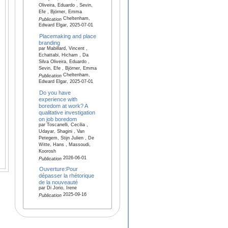
Oliveira, Eduardo , Sevin,
Efe , Björner, Emma
Cheltenham,
Publication
Edward Elgar, 2025-07-01
Placemaking and place
branding
par Mabillard, Vincent ,
Echattabi, Hicham , Da
Silva Oliveira, Eduardo ,
Sevin, Efe , Björner, Emma
Cheltenham,
Publication
Edward Elgar, 2025-07-01
Do you have
experience with
boredom at work? A
qualitative investigation
on job boredom
par Toscanelli, Cecilia ,
Udayar, Shagini , Van
Petegem, Stijn Julien , De
Witte, Hans , Massoudi,
Koorosh
2026-06-01
Publication
Ouverture:Pour
dépasser la rhétorique
de la nouveauté
par Di Jorio, Irene
2025-09-16
Publication