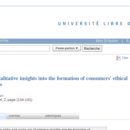
herche
Mon DI-fusion
|
À 
Passe-partout
Citer
litative insights into the formation of consumers' ethical
s
ian
64, 2, page (134-141)
CONTENU
STATISTIQUES
e strike and you're out: Qualitative insights into the formation of