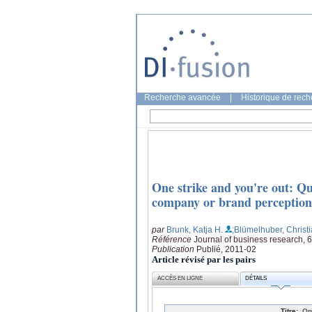
Recherche avancée
|
Historique de rec
One strike and you're out: Qua
company or brand perception
par
Brunk, Katja H.
;Blümelhuber, Christ
Référence
Journal of business research, 
Publication
Publié, 2011-02
Article révisé par les pairs
ACCÈS EN LIGNE
DÉTAILS
Titre:
On