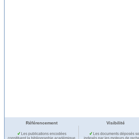
Référencement
Visibilité
Les publications encodées
Les documents déposés so
constituent la bibliographie académique
indexés par les moteurs de rech