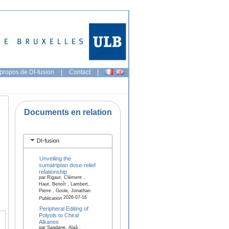
propos de DI-fusion
|
Contact
|
Documents en relation
DI-fusion
Unveiling the
sumatriptan dose-relief
relationship
par Rigaut, Clément ,
Haut, Benoît , Lambert,
Pierre , Goole, Jonathan
2026-07-16
Publication
Peripheral Editing of
Polyols to Chiral
Alkanes
par Saadane, Alaâ ,