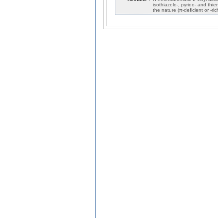
isothiazolo-, pyrido- and th
the nature (π-deficient or -ri