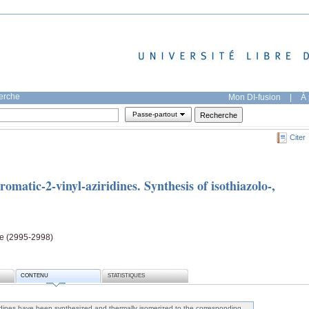
herche
Mon DI-fusion
|
À 
Passe-partout
Citer
matic-2-vinyl-aziridines. Synthesis of isothiazolo-,
age (2995-2998)
CONTENU
STATISTIQUES
ridines have been synthesized and thermally isomerized to the corresponding