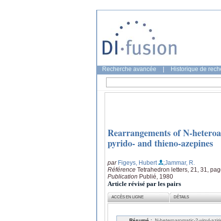
Recherche avancée
|
Historique de rec
Rearrangements of N-heteroaro
pyrido- and thieno-azepines
par
Figeys, Hubert
;Jammar, R.
Référence
Tetrahedron letters, 21, 31, p
Publication
Publié, 1980
Article révisé par les pairs
ACCÈS EN LIGNE
DÉTAILS
Résumé :
N-heteroaromatic-2-vinyl-azi