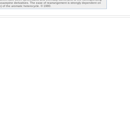
ienoazepine derivatives. The ease of rearrangement is strongly dependent on
ch) of the aromatic heterocycle. © 1980.