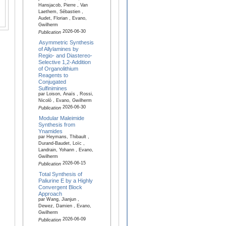
Hansjacob, Pierre , Van
Laethem, Sébastien ,
Audet, Florian , Evano,
Gwilherm
2026-06-30
Publication
Asymmetric Synthesis
of Allylamines by
Regio- and Diastereo-
Selective 1,2-Addition
of Organolithium
Reagents to
Conjugated
Sulfinimines
par Loison, Anaïs , Rossi,
Nicolò , Evano, Gwilherm
2026-06-30
Publication
Modular Maleimide
Synthesis from
Ynamides
par Heymans, Thibault ,
Durand-Baudet, Loïc ,
Landrain, Yohann , Evano,
Gwilherm
2026-06-15
Publication
Total Synthesis of
Paliurine E by a Highly
Convergent Block
Approach
par Wang, Jianjun ,
Dewez, Damien , Evano,
Gwilherm
2026-06-09
Publication