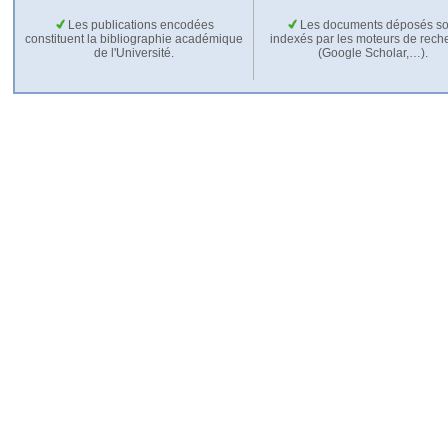
Les publications encodées
Les documents déposés so
constituent la bibliographie académique
indexés par les moteurs de rech
de l'Université.
(Google Scholar,…).