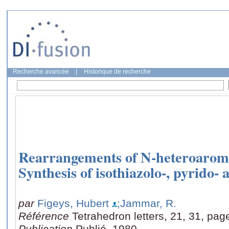
Recherche avancée
|
Historique de recherche
Rearrangements of N-heteroaromat
Synthesis of isothiazolo-, pyrido-
par
Figeys, Hubert
;Jammar, R.
Référence
Tetrahedron letters, 21, 31, pa
Publication
Publié, 1980