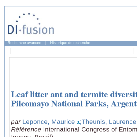
Recherche avancée
|
Historique de recherche
Leaf litter ant and termite divers
Pilcomayo National Parks, Argent
par
Leponce, Maurice
;Theunis, Laurence
Référence
International Congress of Ento
Iguaçu, Brazil)