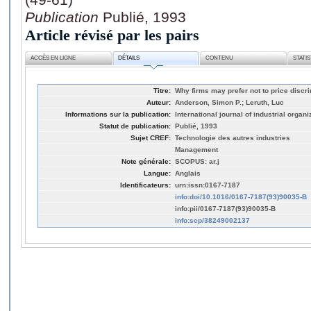
Publication
Publié, 1993
Article révisé par les pairs
ACCÈS EN LIGNE
DÉTAILS
CONTENU
STATI
Titre:
Why firms may prefer not to price discr
Auteur:
Anderson, Simon P.; Leruth, Luc
Informations sur la publication:
International journal of industrial organi
Statut de publication:
Publié, 1993
Sujet CREF:
Technologie des autres industries
Management
Note générale:
SCOPUS: ar.j
Langue:
Anglais
Identificateurs:
urn:issn:0167-7187
info:doi/10.1016/0167-7187(93)90035-B
info:pii/0167-7187(93)90035-B
info:scp/38249002137