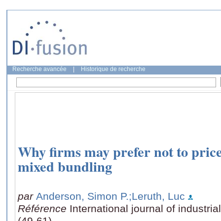
Recherche avancée
|
Historique de recherche
Why firms may prefer not to price
mixed bundling
par
Anderson, Simon P.
;Leruth, Luc
Référence
International journal of industria
(49-61)