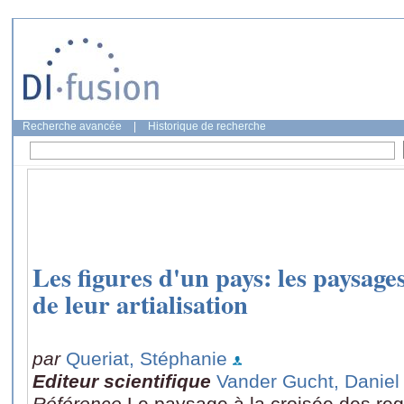
Recherche avancée
|
Historique de recherche
Les figures d'un pays: les paysage
de leur artialisation
par
Queriat, Stéphanie
Editeur scientifique
Vander Gucht, Daniel
Référence
Le paysage à la croisée des reg