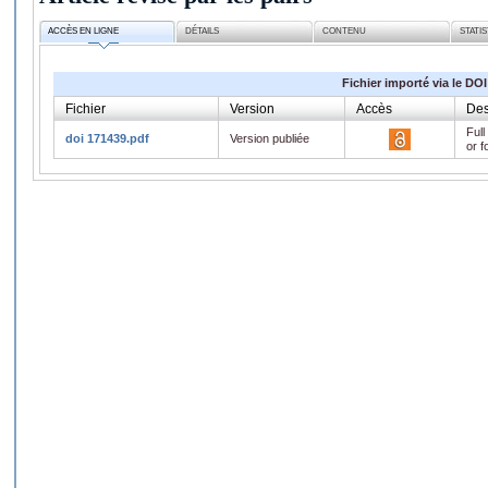
ACCÈS EN LIGNE
DÉTAILS
CONTENU
STATI
Fichier importé via le DOI
Fichier
Version
Accès
Des
Full
doi 171439.pdf
Version publiée
or f