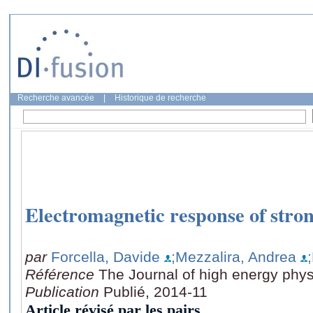
Recherche avancée
|
Historique de recherche
Electromagnetic response of stro
par
Forcella, Davide
;Mezzalira, Andrea
Référence
The Journal of high energy phys
Publication
Publié, 2014-11
Article révisé par les pairs