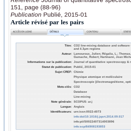
151, page (88-96)
Publication
Publié, 2015-01
Article révisé par les pairs
ACCÈS EN LIGNE
DÉTAILS
CONTENU
STATI
Titre:
CO2 line-mixing database and software u
and 4.3μm regions
Auteur:
Lamouroux, Julien; Régalia, L.; Thomas
Gamache, Robert; Hartmann, Jean Mich
Informations sur la publication:
Journal of quantitative spectroscopy & r
Statut de publication:
Publié, 2015-01
Sujet CREF:
Chimie
Physique atomique et moléculaire
Spectroscopie [électromagnétisme, opti
Mots-clés:
CO2
Database
Line-mixing
Note générale:
SCOPUS: ar.j
Langue:
Anglais
Identificateurs:
urn:issn:0022-4073
info:doi/10.1016/j.jqsrt.2014.09.017
info:pii/S0022407314003896
info:scp/84908193853