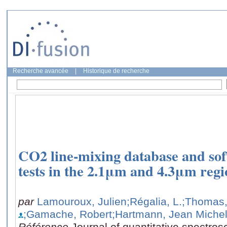
Recherche avancée
|
Historique de recherche
CO2 line-mixing database and sof
tests in the 2.1μm and 4.3μm regi
par
Lamouroux, Julien
;Régalia, L.
;Thomas,
;Gamache, Robert
;Hartmann, Jean Miche
Référence
Journal of quantitative spectrosc