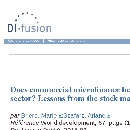
Recherche avancée
|
Historique de recherche
Does commercial microfinance bel
sector? Lessons from the stock m
par
Briere, Marie
;Szafarz, Ariane
Référence
World development, 67, page (
Publication
Publié, 2015-03