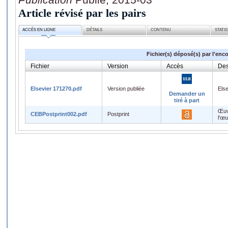
Article révisé par les pairs
ACCÈS EN LIGNE
DÉTAILS
CONTENU
STATI
Fichier(s) déposé(s) par l'enc
Fichier
Version
Accès
Des
Elsevier 171270.pdf
Version publiée
Els
Demander un
tiré à part
Œuv
CEBPostprint002.pdf
Postprint
l'œ