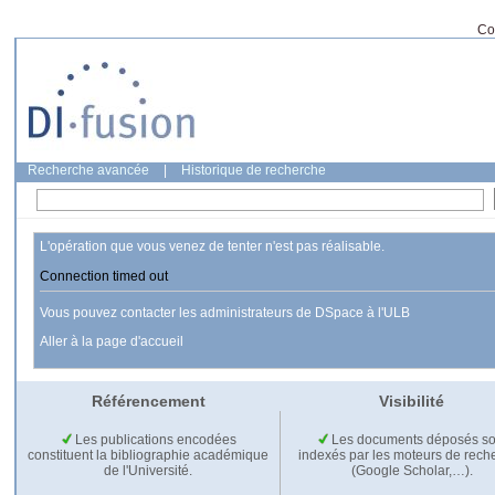
Co
Recherche avancée
|
Historique de recherche
L'opération que vous venez de tenter n'est pas réalisable.
Connection timed out
Vous pouvez contacter les administrateurs de DSpace à l'ULB
Aller à la page d'accueil
Référencement
Visibilité
Les publications encodées
Les documents déposés so
constituent la bibliographie académique
indexés par les moteurs de rech
de l'Université.
(Google Scholar,…).