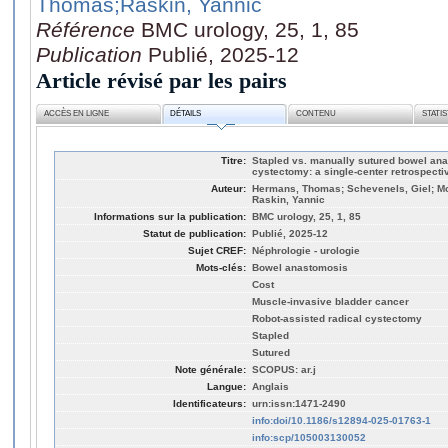
Thomas
;Raskin, Yannic
Référence
BMC urology, 25, 1, 85
Publication
Publié, 2025-12
Article révisé par les pairs
ACCÈS EN LIGNE
DÉTAILS
CONTENU
STATI
Titre:
Stapled vs. manually sutured bowel ana
cystectomy: a single-center retrospecti
Auteur:
Hermans, Thomas; Schevenels, Giel; Mo
Raskin, Yannic
Informations sur la publication:
BMC urology, 25, 1, 85
Statut de publication:
Publié, 2025-12
Sujet CREF:
Néphrologie - urologie
Mots-clés:
Bowel anastomosis
Cost
Muscle-invasive bladder cancer
Robot-assisted radical cystectomy
Stapled
Sutured
Note générale:
SCOPUS: ar.j
Langue:
Anglais
Identificateurs:
urn:issn:1471-2490
info:doi/10.1186/s12894-025-01763-1
info:scp/105003130052