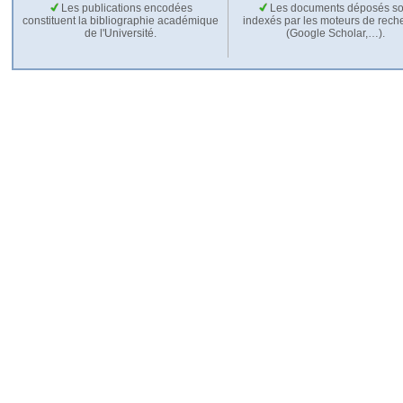
Les publications encodées
Les documents déposés so
constituent la bibliographie académique
indexés par les moteurs de rech
de l'Université.
(Google Scholar,…).