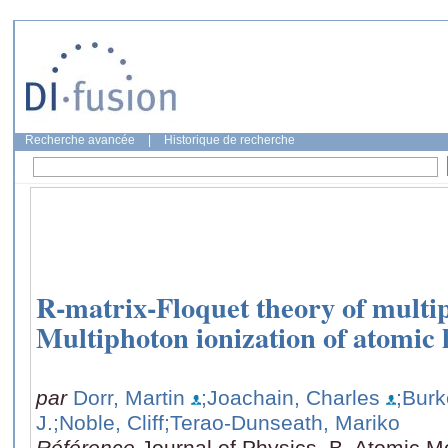
Recherche avancée
|
Historique de recherche
R-matrix-Floquet theory of multip
Multiphoton ionization of atomic
par
Dorr, Martin
;Joachain, Charles
;Burk
J.
;Noble, Cliff
;Terao-Dunseath, Mariko
Référence
Journal of Physics. B, Atomic M