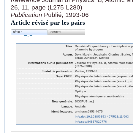
26, 11, page (L275-L280)
Publication
Publié, 1993-06
Article révisé par les pairs
DÉTAILS
CONTENU
Titre:
R-matrix-Floquet theory of multiphoton pr
of atomic hydrogen
Auteur:
Dorr, Martin; Joachain, Charles; Burke, Ph
Terao-Dunseath, Mariko
Informations sur la publication:
Journal of Physics. B, Atomic Molecular
(L275-L280)
Statut de publication:
Publié, 1993-06
Sujet CREF:
Physique de l'état condense [supracond
Physique de l'état condense [struct., pro
Physique de l'état condense [struct., éle
Optique
Physique atomique et moléculaire
Note générale:
SCOPUS: ar.j
Langue:
Anglais
Identificateurs:
urn:issn:0953-4075
info:doi/10.1088/0953-4075/26/11/003
info:scp/84867820776