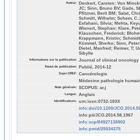
Auteur:
Denkert, Carsten; Von Minckw
JC; Sinn, Bruno BV; Gade, S
Pfitzner, Berit BM; Salat, Ch
Schmitt, Wilhelm; Schem, C.;
Esfahani, Silvia; Mehta, Keyu
Wienert, Stephan; Klare, Pete
Klauschen, Frederick; Blohm
Krappmann, Kristin; Schmidt
Kümmel, Sherko; Sinn, Peter;
Dietel, Manfred; Reimer, T; U
Sibylle
Informations sur la publication:
Journal of clinical oncology
Statut de publication:
Publié, 2014-12
Sujet CREF:
Cancérologie
Médecine pathologie humai
Note générale:
SCOPUS: ar.j
Langue:
Anglais
Identificateurs:
urn:issn:0732-183X
info:doi/10.1200/JCO.2014.5
info:pii/JCO.2014.58.1967
info:scp/84927138902
info:pmid/25534375