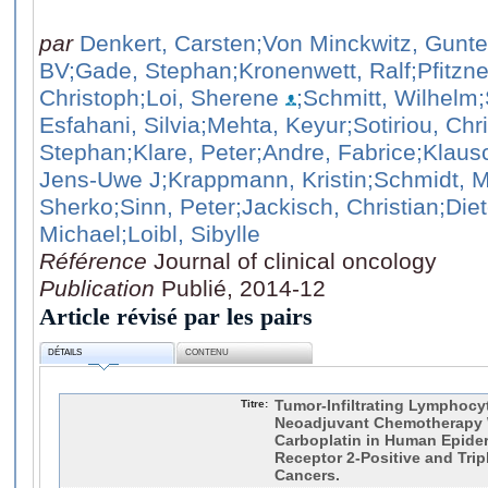
par
Denkert, Carsten
;Von Minckwitz, Gunte
BV
;Gade, Stephan
;Kronenwett, Ralf
;Pfitzn
Christoph
;Loi, Sherene
;Schmitt, Wilhelm
Esfahani, Silvia
;Mehta, Keyur
;Sotiriou, Chr
Stephan
;Klare, Peter
;Andre, Fabrice
;Klaus
Jens-Uwe J
;Krappmann, Kristin
;Schmidt, 
Sherko
;Sinn, Peter
;Jackisch, Christian
;Die
Michael
;Loibl, Sibylle
Référence
Journal of clinical oncology
Publication
Publié, 2014-12
Article révisé par les pairs
DÉTAILS
CONTENU
Titre:
Tumor-Infiltrating Lymphoc
Neoadjuvant Chemotherapy 
Carboplatin in Human Epide
Receptor 2-Positive and Trip
Cancers.