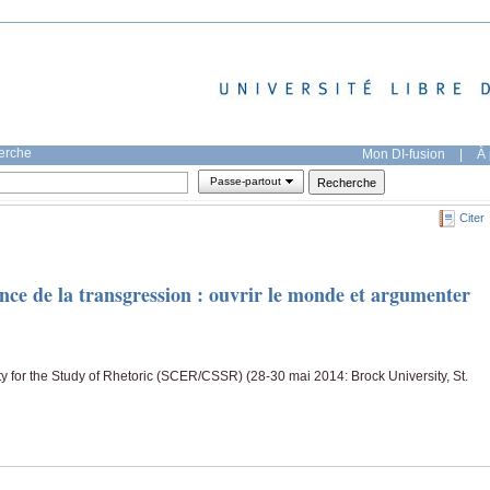
herche
Mon DI-fusion
|
À 
Passe-partout
Citer
ce de la transgression : ouvrir le monde et argumenter
 for the Study of Rhetoric (SCER/CSSR) (28-30 mai 2014: Brock University, St.