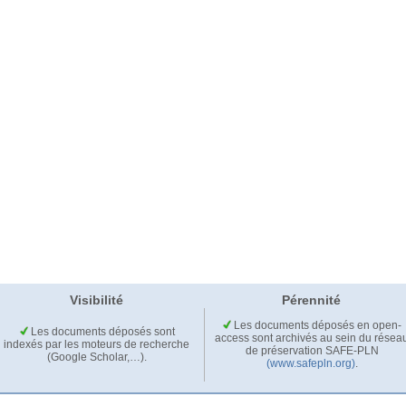
Visibilité
Pérennité
Les documents déposés en open-
Les documents déposés sont
access sont archivés au sein du résea
indexés par les moteurs de recherche
de préservation SAFE-PLN
(Google Scholar,…).
(www.safepln.org)
.