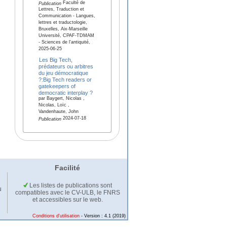
Faculté de
Publication
Lettres, Traduction et
Communication - Langues,
lettres et traductologie,
Bruxelles, Aix-Marseille
Université, CPAF-TDMAM
- Sciences de l'antiquité,
2025-06-25
Les Big Tech,
prédateurs ou arbitres
du jeu démocratique
?:Big Tech readers or
gatekeepers of
democratic interplay ?
par Baygert, Nicolas ,
Nicolas, Loïc ,
Vandenhaute, John
2024-07-18
Publication
Facilité
Les listes de publications sont
u
compatibles avec le CV-ULB, le FNRS
et accessibles sur le web.
Conditions d'utilisation
- Version : 4.1 (2019)