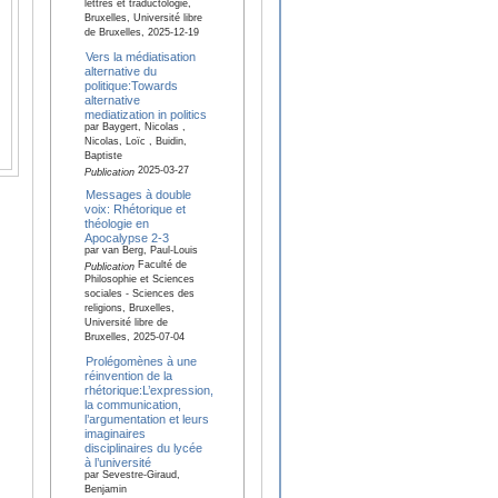
lettres et traductologie,
Bruxelles, Université libre
de Bruxelles, 2025-12-19
Vers la médiatisation
alternative du
politique:Towards
alternative
mediatization in politics
par Baygert, Nicolas ,
Nicolas, Loïc , Buidin,
Baptiste
2025-03-27
Publication
Messages à double
voix: Rhétorique et
théologie en
Apocalypse 2-3
par van Berg, Paul-Louis
Faculté de
Publication
Philosophie et Sciences
sociales - Sciences des
religions, Bruxelles,
Université libre de
Bruxelles, 2025-07-04
Prolégomènes à une
réinvention de la
rhétorique:L’expression,
la communication,
l’argumentation et leurs
imaginaires
disciplinaires du lycée
à l’université
par Sevestre-Giraud,
Benjamin