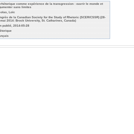
 rhétorique comme expérience de la transgression : ouvrir le monde et
gumenter sans limites
colas, Loïc
ngrès de la Canadian Society for the Study of Rhetoric (SCER/CSSR) (28-
 mai 2014: Brock University, St. Catharines, Canada)
n publié, 2014-05-28
étorique
ançais