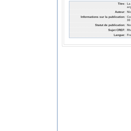
Titre:
La
ar
Auteur:
Ni
Informations sur la publication:
Co
30
Statut de publication:
No
Sujet CREF:
Rh
Langue:
Fr