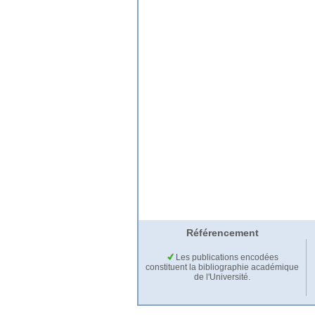
Référencement
Les publications encodées
constituent la bibliographie académique
de l'Université.