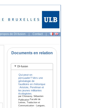
propos de DI-fusion
|
Contact
|
Documents en relation
DI-fusion
Qui peut-on
persuader?:Vers une
généalogie de
l’auditoire en rhétorique
: Aristote, Perelman et
les jeunes militantes
écologistes.
par Chonavey, Sébastien
Faculté de
Publication
Lettres, Traduction et
Communication - Langues,