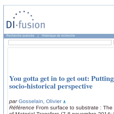
Recherche avancée
|
Historique de recherche
You gotta get in to get out: Putting
socio-historical perspective
par
Gosselain, Olivier
Référence
From surface to substrate : The
of Material Transfers (7-8 novembre 2014: N