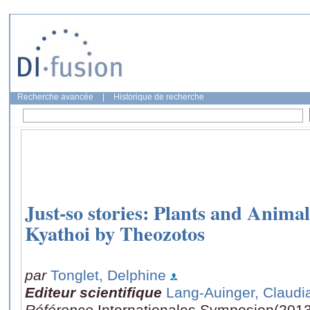
Recherche avancée
|
Historique de recherche
Just-so stories: Plants and Animal
Kyathoi by Theozotos
par
Tonglet, Delphine
Editeur scientifique
Lang-Auinger, Claudi
Référence
Internationales Symposion(2013