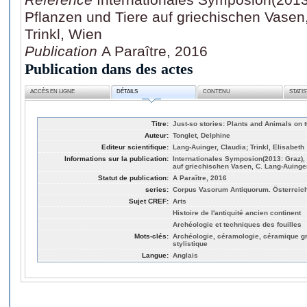
Pflanzen und Tiere auf griechischen Vasen,
Trinkl, Wien
Publication
A Paraître, 2016
Publication dans des actes
ACCÈS EN LIGNE
DÉTAILS
CONTENU
STATI
Titre:
Just-so stories: Plants and Animals on 
Auteur:
Tonglet, Delphine
Editeur scientifique:
Lang-Auinger, Claudia; Trinkl, Elisabeth
Informations sur la publication:
Internationales Symposion(2013: Graz), 
auf griechischen Vasen, C. Lang-Auinger 
Statut de publication:
A Paraître, 2016
series:
Corpus Vasorum Antiquorum. Österreich.
Sujet CREF:
Arts
Histoire de l'antiquité ancien continent
Archéologie et techniques des fouilles
Mots-clés:
Archéologie, céramologie, céramique g
stylistique
Langue:
Anglais