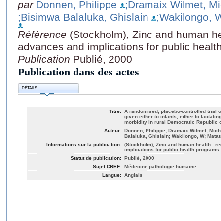
par
Donnen, Philippe
;Dramaix Wilmet, Mi
;Bisimwa Balaluka, Ghislain
;Wakilongo, 
Référence
(Stockholm), Zinc and human heal
advances and implications for public heal
Publication
Publié, 2000
Publication dans des actes
DÉTAILS
Titre:
A randomised, placebo-controlled trial o
given either to infants, either to lactat
morbidity in rural Democratic Republic 
Auteur:
Donnen, Philippe; Dramaix Wilmet, Mich
Balaluka, Ghislain; Wakilongo, W; Matata
Informations sur la publication:
(Stockholm), Zinc and human health : re
implications for public health programs
Statut de publication:
Publié, 2000
Sujet CREF:
Médecine pathologie humaine
Langue:
Anglais