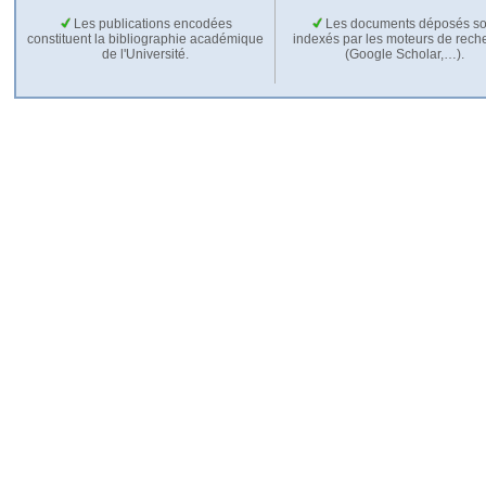
Les publications encodées
Les documents déposés so
constituent la bibliographie académique
indexés par les moteurs de rech
de l'Université.
(Google Scholar,…).