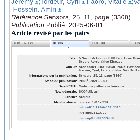
Jérémy
;Tordeur, Cyril
;Faoro, Vitalie
;V
;Hossein, Amin
Référence
Sensors, 25, 11, page (3360)
Publication
Publié, 2025-06-01
Article révisé par les pairs
ACCÈS EN LIGNE
DÉTAILS
CONTENU
STATI
Titre:
A Novel Method for ECG-Free Heart Soun
Severe Aortic Valve Disease
Auteur:
Abdessater, Elza; Balali, Paniz; Pawlo
Tordeur, Cyril; Faoro, Vitalie; Van De B
Informations sur la publication:
Sensors, 25, 11, page (3360)
Statut de publication:
Publié, 2025-06-01
Sujet CREF:
Médecine pathologie humaine
Note générale:
SCOPUS: ar.j
Langue:
Anglais
Identificateurs:
urn:issn:1424-8220
info:doi/10.3390/s25113360
info:pii/s25113360
info:scp/105007774098