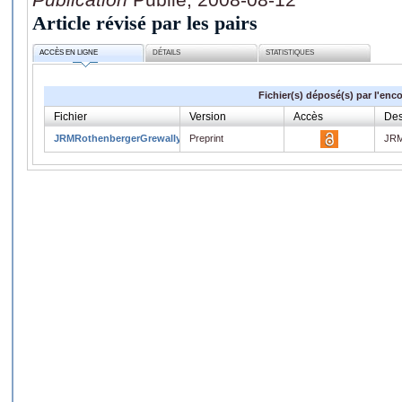
Article révisé par les pairs
ACCÈS EN LIGNE
DÉTAILS
STATISTIQUES
Fichier(s) déposé(s) par l'enc
Fichier
Version
Accès
Des
JRMRothenbergerGrewalIyer.pdf
Preprint
JRM