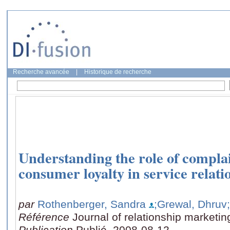
Recherche avancée
|
Historique de recherche
Understanding the role of compla
consumer loyalty in service relati
par
Rothenberger, Sandra
;Grewal, Dhruv
Référence
Journal of relationship marketin
Publication
Publié, 2008-08-12