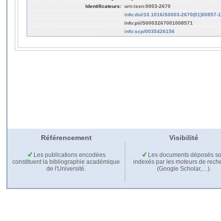
Identificateurs:
urn:issn:0003-2670
info:doi/10.1016/S0003-2670(01)00857-1
info:pii/S0003267001008571
info:scp/0035426156
Référencement
Visibilité
Les publications encodées
Les documents déposés so
constituent la bibliographie académique
indexés par les moteurs de rech
de l'Université.
(Google Scholar,…).