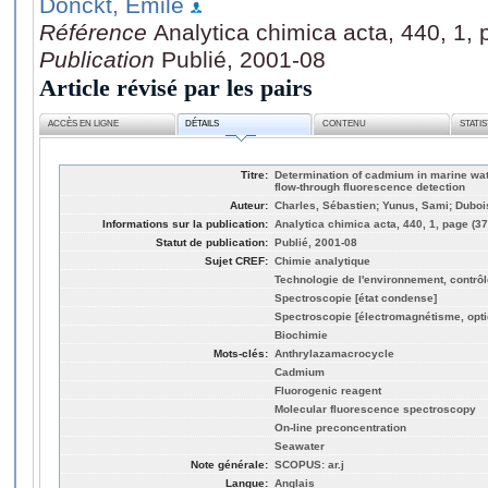
Donckt, Emile
Référence
Analytica chimica acta, 440, 1, 
Publication
Publié, 2001-08
Article révisé par les pairs
ACCÈS EN LIGNE
DÉTAILS
CONTENU
STATI
Titre:
Determination of cadmium in marine wat
flow-through fluorescence detection
Auteur:
Charles, Sébastien; Yunus, Sami; Duboi
Informations sur la publication:
Analytica chimica acta, 440, 1, page (37
Statut de publication:
Publié, 2001-08
Sujet CREF:
Chimie analytique
Technologie de l'environnement, contrôle
Spectroscopie [état condense]
Spectroscopie [électromagnétisme, opti
Biochimie
Mots-clés:
Anthrylazamacrocycle
Cadmium
Fluorogenic reagent
Molecular fluorescence spectroscopy
On-line preconcentration
Seawater
Note générale:
SCOPUS: ar.j
Langue:
Anglais