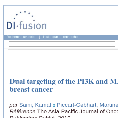
Recherche avancée
|
Historique de recherche
Dual targeting of the PI3K and 
breast cancer
par
Saini, Kamal
;Piccart-Gebhart, Martin
Référence
The Asia-Pacific Journal of Onc
Publication
Publié, 2010