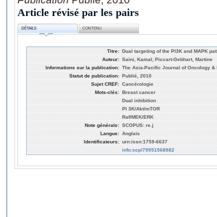
Article révisé par les pairs
DÉTAILS
CONTENU
Titre:
Dual targeting of the PI3K and MAPK pa
Auteur:
Saini, Kamal; Piccart-Gebhart, Martine
Informations sur la publication:
The Asia-Pacific Journal of Oncology & 
Statut de publication:
Publié, 2010
Sujet CREF:
Cancérologie
Mots-clés:
Breast cancer
Dual inhibition
PI 3K/Akt/mTOR
Raf/MEK/ERK
Note générale:
SCOPUS: re.j
Langue:
Anglais
Identificateurs:
urn:issn:1759-6637
info:scp/79951568982